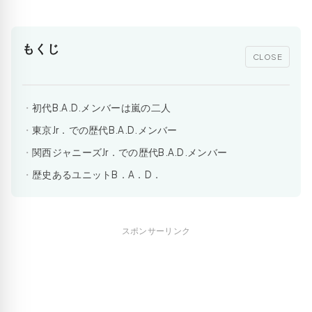
もくじ
CLOSE
初代B.A.D.メンバーは嵐の二人
東京Jr．での歴代B.A.D.メンバー
関西ジャニーズJr．での歴代B.A.D.メンバー
歴史あるユニットB．A．D．
スポンサーリンク