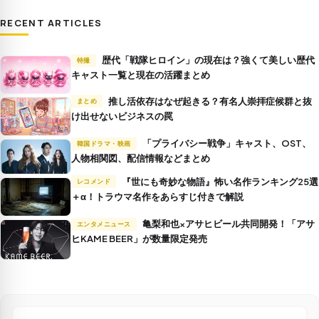
RECENT ARTICLES
歴代「戦隊ヒロイン」の現在は？強くて美しい歴代
特撮
キャスト一覧と現在の活躍まとめ
推し活依存はなぜ起きる？有名人崇拝症候群と抜
まとめ
け出せないビジネスの罠
「プライバシー戦争」キャスト、OST、
韓国ドラマ・映画
人物相関図、配信情報などまとめ
『世にも奇妙な物語』怖い名作ランキング25選
レコメンド
＋α！トラウマ名作をあらすじ付きで解説
亀梨和也×アサヒビール共同開発！「アサ
エンタメニュース
ヒKAME BEER」が数量限定発売