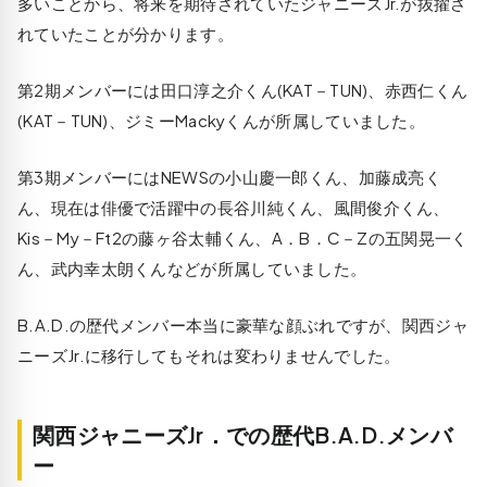
多いことから、将来を期待されていたジャニーズJr.が抜擢さ
れていたことが分かります。
第2期メンバーには田口淳之介くん(KAT－TUN)、赤西仁くん
(KAT－TUN)、ジミーMackyくんが所属していました。
第3期メンバーにはNEWSの小山慶一郎くん、加藤成亮く
ん、現在は俳優で活躍中の長谷川純くん、風間俊介くん、
Kis－My－Ft2の藤ヶ谷太輔くん、A．B．C－Zの五関晃一く
ん、武内幸太朗くんなどが所属していました。
B.A.D.の歴代メンバー本当に豪華な顔ぶれですが、関西ジャ
ニーズJr.に移行してもそれは変わりませんでした。
関西ジャニーズJr．での歴代B.A.D.メンバ
ー