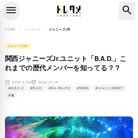
menu
search
close
search
HOME
ジャニーズ
ジャニーズJR.
chevron_right
chevron_right
ジャニーズJR.
関西ジャニーズJr.ユニット「B.A.D.」こ
れまでの歴代メンバーを知ってる？？
2019.11.08
2026.01.14
#A.B.C-Z
#B.A.D.
#Kis-My-Ft2
#NEWS
#ジャニーズWEST
#嵐