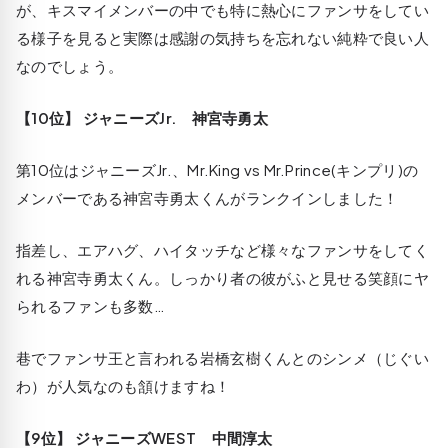
が、キスマイメンバーの中でも特に熱心にファンサをしてい
る様子を見ると実際は感謝の気持ちを忘れない純粋で良い人
なのでしょう。
【10位】 ジャニーズJr. 神宮寺勇太
第10位はジャニーズJr.、Mr.King vs Mr.Prince(キンプリ)の
メンバーである神宮寺勇太くんがランクインしました！
指差し、エアハグ、ハイタッチなど様々なファンサをしてく
れる神宮寺勇太くん。しっかり者の彼がふと見せる笑顔にヤ
られるファンも多数…
巷でファンサ王と言われる岩橋玄樹くんとのシンメ（じぐい
わ）が人気なのも頷けますね！
【9位】 ジャニーズWEST 中間淳太