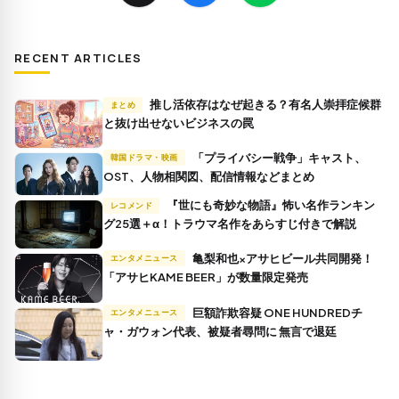
RECENT ARTICLES
推し活依存はなぜ起きる？有名人崇拝症候群
まとめ
と抜け出せないビジネスの罠
「プライバシー戦争」キャスト、
韓国ドラマ・映画
OST、人物相関図、配信情報などまとめ
『世にも奇妙な物語』怖い名作ランキン
レコメンド
グ25選＋α！トラウマ名作をあらすじ付きで解説
亀梨和也×アサヒビール共同開発！
エンタメニュース
「アサヒKAME BEER」が数量限定発売
巨額詐欺容疑 ONE HUNDREDチ
エンタメニュース
ャ・ガウォン代表、被疑者尋問に 無言で退廷