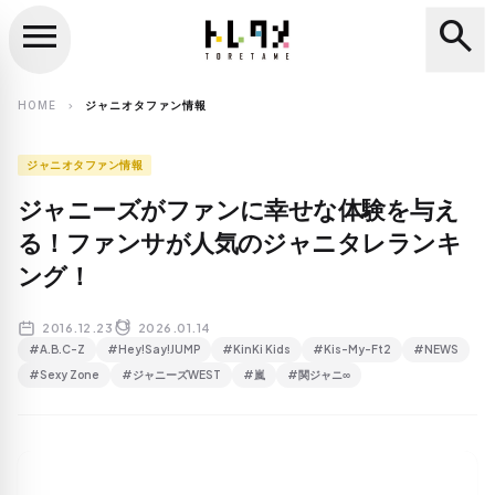
menu
search
close
search
HOME
ジャニオタファン情報
chevron_right
ジャニオタファン情報
ジャニーズがファンに幸せな体験を与え
る！ファンサが人気のジャニタレランキ
ング！
2016.12.23
2026.01.14
#A.B.C-Z
#Hey!Say!JUMP
#KinKi Kids
#Kis-My-Ft2
#NEWS
#Sexy Zone
#ジャニーズWEST
#嵐
#関ジャニ∞