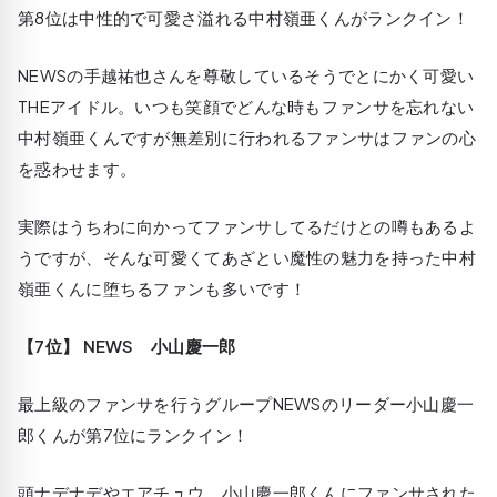
第8位は中性的で可愛さ溢れる中村嶺亜くんがランクイン！
NEWSの手越祐也さんを尊敬しているそうでとにかく可愛い
THEアイドル。いつも笑顔でどんな時もファンサを忘れない
中村嶺亜くんですが無差別に行われるファンサはファンの心
を惑わせます。
実際はうちわに向かってファンサしてるだけとの噂もあるよ
うですが、そんな可愛くてあざとい魔性の魅力を持った中村
嶺亜くんに堕ちるファンも多いです！
【7位】 NEWS 小山慶一郎
最上級のファンサを行うグループNEWSのリーダー小山慶一
郎くんが第7位にランクイン！
頭ナデナデやエアチュウ、小山慶一郎くんにファンサされた