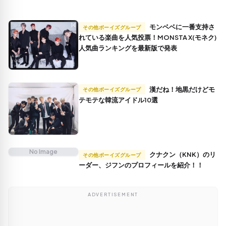
モンベベに一番支持さ
その他ボーイズグループ
れている楽曲を人気投票！MONSTA X(モネク)
人気曲ランキングを最新版で発表
漢だね！地黒だけどモ
その他ボーイズグループ
テモテな韓流アイドル10選
No Image
クナクン（KNK）のリ
その他ボーイズグループ
ーダー、ジフンのプロフィールを紹介！！
ADVERTISEMENT