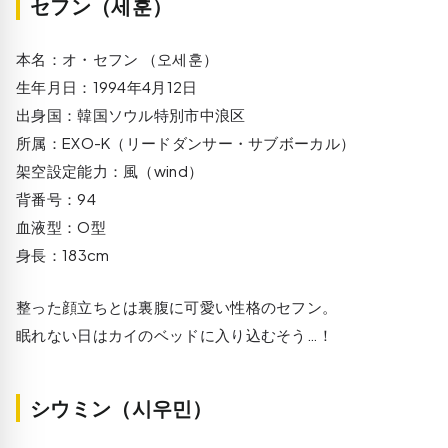
セフン（세훈）
本名：オ・セフン （오세훈）
生年月日：1994年4月12日
出身国：韓国ソウル特別市中浪区
所属：EXO-K（リードダンサー・サブボーカル）
架空設定能力：風（wind）
背番号：94
血液型：O型
身長：183cm
整った顔立ちとは裏腹に可愛い性格のセフン。
眠れない日はカイのベッドに入り込むそう…！
シウミン（시우민）