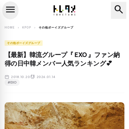
menu
search
close
search
HOME
KPOP
その他ボーイズグループ
chevron_right
chevron_right
その他ボーイズグループ
【最新】韓流グループ『 EXO 』ファン納
得の日中韓メンバー人気ランキング💕
2018.10.20
2026.01.14
#EXO