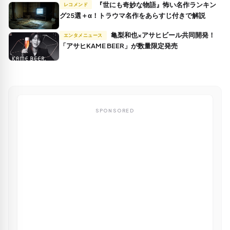
『世にも奇妙な物語』怖い名作ランキン
レコメンド
グ25選＋α！トラウマ名作をあらすじ付きで解説
亀梨和也×アサヒビール共同開発！
エンタメニュース
「アサヒKAME BEER」が数量限定発売
SPONSORED