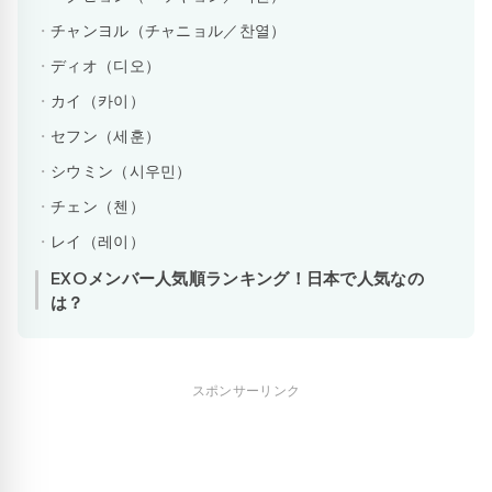
チャンヨル（チャニョル／찬열）
ディオ（디오）
カイ（카이）
セフン（세훈）
シウミン（시우민）
チェン（첸）
レイ（레이）
EXOメンバー人気順ランキング！日本で人気なの
は？
スポンサーリンク