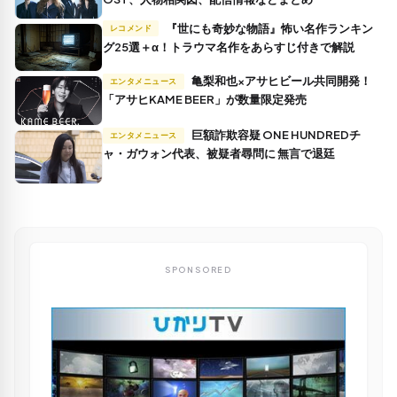
『世にも奇妙な物語』怖い名作ランキン
レコメンド
グ25選＋α！トラウマ名作をあらすじ付きで解説
亀梨和也×アサヒビール共同開発！
エンタメニュース
「アサヒKAME BEER」が数量限定発売
巨額詐欺容疑 ONE HUNDREDチ
エンタメニュース
ャ・ガウォン代表、被疑者尋問に 無言で退廷
SPONSORED