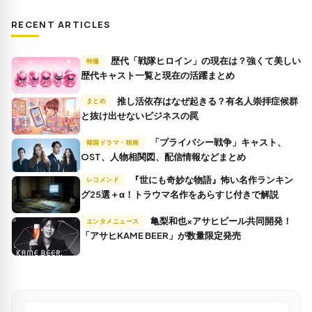
RECENT ARTICLES
歴代「戦隊ヒロイン」の現在は？強くて美しい
特撮
歴代キャスト一覧と現在の活躍まとめ
推し活依存はなぜ起きる？有名人崇拝症候群
まとめ
と抜け出せないビジネスの罠
「プライバシー戦争」キャスト、
韓国ドラマ・映画
OST、人物相関図、配信情報などまとめ
『世にも奇妙な物語』怖い名作ランキン
レコメンド
グ25選＋α！トラウマ名作をあらすじ付きで解説
亀梨和也×アサヒビール共同開発！
エンタメニュース
「アサヒKAME BEER」が数量限定発売