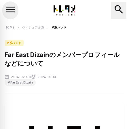
menu
search
close
search
HOME
ヴィジュアル系
V系バンド
chevron_right
chevron_right
V系バンド
Far East Dizainのメンバープロフィール
などについて
2016.02.08
2026.01.14
#Far East Dizain