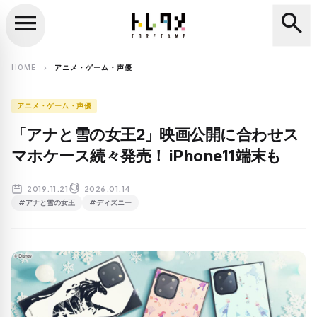
menu
search
close
search
HOME
アニメ・ゲーム・声優
chevron_right
アニメ・ゲーム・声優
「アナと雪の女王2」映画公開に合わせス
マホケース続々発売！ iPhone11端末も
2019.11.21
2026.01.14
#アナと雪の女王
#ディズニー