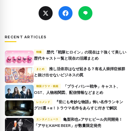
RECENT ARTICLES
歴代「戦隊ヒロイン」の現在は？強くて美しい
特撮
歴代キャスト一覧と現在の活躍まとめ
推し活依存はなぜ起きる？有名人崇拝症候群
まとめ
と抜け出せないビジネスの罠
「プライバシー戦争」キャスト、
韓国ドラマ・映画
OST、人物相関図、配信情報などまとめ
『世にも奇妙な物語』怖い名作ランキン
レコメンド
グ25選＋α！トラウマ名作をあらすじ付きで解説
亀梨和也×アサヒビール共同開発！
エンタメニュース
「アサヒKAME BEER」が数量限定発売