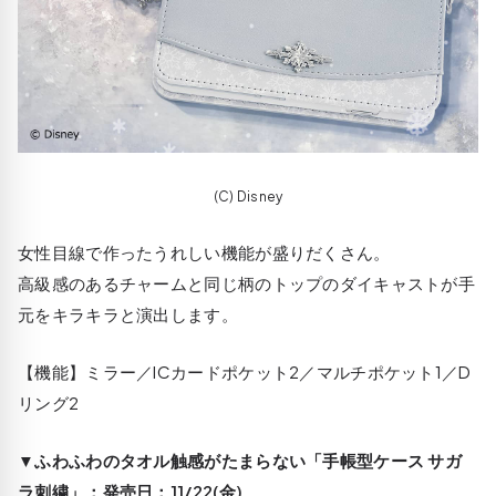
(C) Disney
女性目線で作ったうれしい機能が盛りだくさん。
高級感のあるチャームと同じ柄のトップのダイキャストが手
元をキラキラと演出します。
【機能】ミラー／ICカードポケット2／マルチポケット1／D
リング2
▼ふわふわのタオル触感がたまらない「手帳型ケース サガ
ラ刺繍」：発売日：11/22(金)