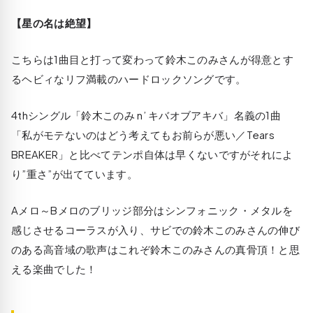
【星の名は絶望】
こちらは1曲目と打って変わって鈴木このみさんが得意とす
るヘビィなリフ満載のハードロックソングです。
4thシングル「鈴木このみ n’ キバオブアキバ」名義の1曲
「私がモテないのはどう考えてもお前らが悪い／Tears
BREAKER」と比べてテンポ自体は早くないですがそれによ
り”重さ”が出てています。
Aメロ～Bメロのブリッジ部分はシンフォニック・メタルを
感じさせるコーラスが入り、サビでの鈴木このみさんの伸び
のある高音域の歌声はこれぞ鈴木このみさんの真骨頂！と思
える楽曲でした！