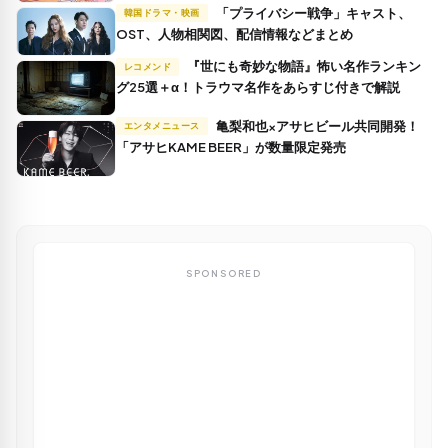
「プライバシー戦争」キャスト、
韓国ドラマ・映画
OST、人物相関図、配信情報などまとめ
『世にも奇妙な物語』怖い名作ランキン
レコメンド
グ25選＋α！トラウマ名作をあらすじ付きで解説
亀梨和也×アサヒビール共同開発！
エンタメニュース
「アサヒKAME BEER」が数量限定発売
SPONSORED