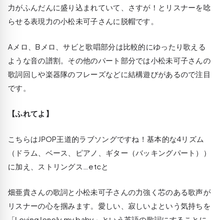
力がふんだんに盛り込まれていて、さすが！とリスナーを唸
らせる表現力の小松未可子さんに脱帽です。
Aメロ、Bメロ、サビと歌唱部分は比較的にゆったり歌える
ような音の譜割。その他のパート部分では小松未可子さんの
歌詞回しや楽器隊のフレーズなどに結構遊びがあるので注目
です。
【ふれてよ】
こちらはJPOP王道的ラブソングですね！基本的な4リズム
（ドラム、ベース、ピアノ、ギター（バッキングパート））
に加え、ストリングス…etcと
畑亜貴さんの歌詞と小松未可子さんの力強く芯のある歌声が
リスナーの心を掴みます。愛しい、寂しいよという気持ちを
「Loving lonely my baby」という英語の歌詞にすることに