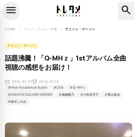
menu
search
close
search
HOME
アニメ・ゲーム・声優
アニソン・ゲーソン
chevron_right
chevron_right
アニソン・ゲーソン
話題沸騰！「Q-MHｚ」1stアルバム全曲
視聴の感想をお届け！
2016.02.01
2026.01.14
#9mm Parabellum Bullet
#LiSA
#Q-MHｚ
#UNISON SQUARE GARDEN
#南條愛乃
#小松未可子
#東山奈央
#鈴木このみ