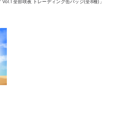
ol.1 全部咲夜 トレーディング缶バッジ(全8種)」