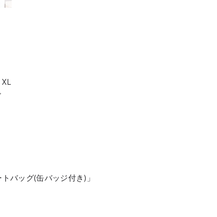
XL
ズ
トバッグ(缶バッジ付き)」