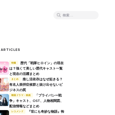
 ARTICLES
歴代「戦隊ヒロイン」の現在
特撮
は？強くて美しい歴代キャスト一覧
と現在の活躍まとめ
推し活依存はなぜ起きる？
まとめ
有名人崇拝症候群と抜け出せないビ
ジネスの罠
「プライバシー戦
韓国ドラマ・映画
争」キャスト、OST、人物相関図、
配信情報などまとめ
『世にも奇妙な物語』怖
レコメンド