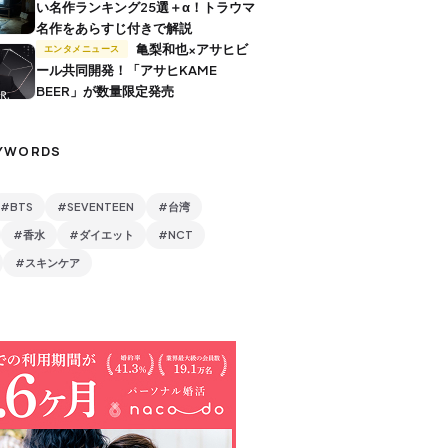
い名作ランキング25選＋α！トラウマ
名作をあらすじ付きで解説
亀梨和也×アサヒビ
エンタメニュース
ール共同開発！「アサヒKAME
BEER」が数量限定発売
YWORDS
#BTS
#SEVENTEEN
#台湾
#香水
#ダイエット
#NCT
#スキンケア