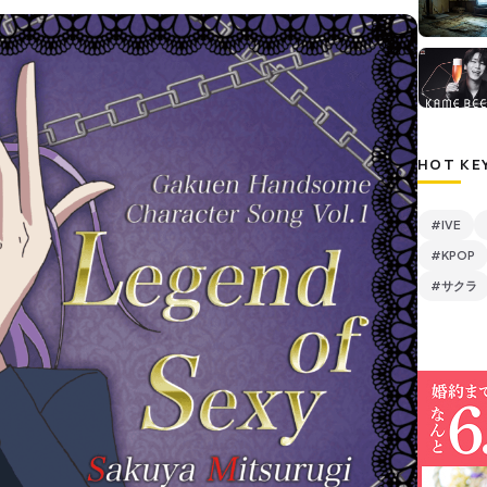
HOT KE
#IVE
#KPOP
#サクラ