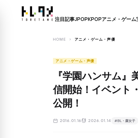
close
注目記事
JPOP
KPOP
アニメ・ゲーム
search
HOME
アニメ・ゲーム・声優
chevron_right
アニメ・ゲーム・声優
『学園ハンサム』
信開始！イベント
公開！
2016.01.16
2026.01.14
#BL・腐女子