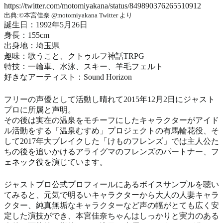
https://twitter.com/motomiyakana/status/849890376265510912
出典:©本宮佳奈‏ @motomiyakana Twitter より
誕生日：1992年5月26日
身長：155cm
出身地：埼玉県
趣味：歌うこと、クトゥルフ神話TRPG
特技：一輪車、水泳、スキー、羊毛フェルト
好きなアーティスト：Sound Horizon
フリーの声優として活動し晴れて2015年12月2日にジャスト
プロに所属と声明。
その後は実在の温泉をモチーフにしたキャラクターがアイド
ル活動をする「温泉むすめ」プロジェクトの有馬輪花役、そ
して2017年大ブレイクした「けものフレンズ」では主人公た
ちの後を追いかけるアライグマのフレンズのパートナー、フ
ェネック役を演じています。
ジャストプロ公式プロフィールにあるボイスサンプルを聴い
てみると、元気で明るいキャラクターから大人の人妻キャラ
クター、純真無垢なキャラクターなど声の幅がとても広く安
定した演技ができ、本宮佳奈ちゃんはしっかりと実力のある