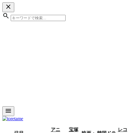
close
search
menu
アニ
宝塚
レコ
注目
映画・
韓国ドラ