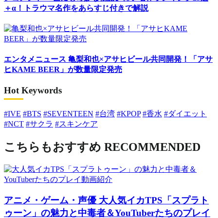
＋α！トラウマ名作をあらすじ付きで解説
エンタメニュース
亀梨和也×アサヒビール共同開発！「アサ
ヒKAME BEER」が数量限定発売
Hot Keywords
#IVE
#BTS
#SEVENTEEN
#台湾
#KPOP
#香水
#ダイエット
#NCT
#サクラ
#スキンケア
こちらもおすすめ
RECOMMENDED
アニメ・ゲーム・声優
大人気イカTPS「スプラト
ゥーン」の魅力と中毒者＆YouTuberたちのプレイ