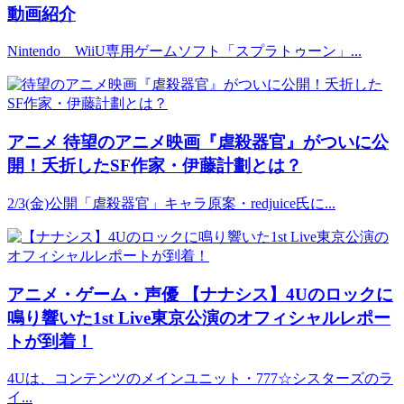
動画紹介
Nintendo WiiU専用ゲームソフト「スプラトゥーン」...
アニメ
待望のアニメ映画『虐殺器官』がついに公
開！夭折したSF作家・伊藤計劃とは？
2/3(金)公開「虐殺器官」キャラ原案・redjuice氏に...
アニメ・ゲーム・声優
【ナナシス】4Uのロックに
鳴り響いた1st Live東京公演のオフィシャルレポー
トが到着！
4Uは、コンテンツのメインユニット・777☆シスターズのラ
イ...