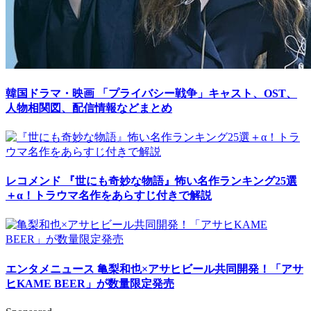
韓国ドラマ・映画
「プライバシー戦争」キャスト、OST、
人物相関図、配信情報などまとめ
レコメンド
『世にも奇妙な物語』怖い名作ランキング25選
＋α！トラウマ名作をあらすじ付きで解説
エンタメニュース
亀梨和也×アサヒビール共同開発！「アサ
ヒKAME BEER」が数量限定発売