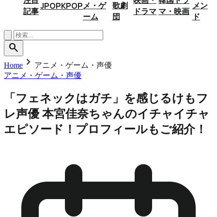
メ・ゲ
歌劇
メン
JPOP
KPOP
記事
ドラマ
マ・映画
ーム
団
ド
search
chevron_right
Home
アニメ・ゲーム・声優
アニメ・ゲーム・声優
「フェネックはガチ」を感じるけもフ
レ声優 本宮佳奈ちゃんのイチャイチャ
エピソード！プロフィールもご紹介！