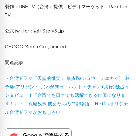
製作：LINE TV（台湾）提供：ビデオマーケット、Rakuten
TV
公式twitter：@HIStory3_jp
CHOCO Media Co., Limited.
関連記事
・
台湾ドラマ『天堂的微笑』 修杰楷(シュウ・ジエカイ)、林
予晞(アリソン・リン)が来日
・
ハント・チャン (張行) 独占イ
ンタビュー！『台湾でも日本でも活躍できる俳優になりま
す！』
・
「双城故事 彼女たちの二都物語」 Netflixオリジナ
ル台湾ドラマがおもしろい！