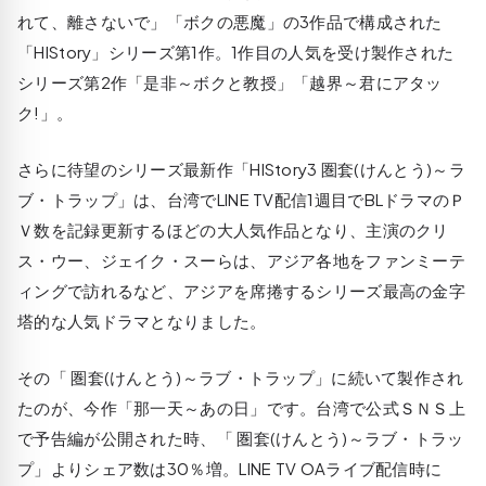
れて、離さないで」「ボクの悪魔」の3作品で構成された
「HIStory」シリーズ第1作。1作目の人気を受け製作された
シリーズ第2作「是非～ボクと教授」「越界～君にアタッ
ク!」。
さらに待望のシリーズ最新作「HIStory3 圏套(けんとう)～ラ
ブ・トラップ」は、台湾でLINE TV配信1週目でBLドラマのＰ
Ｖ数を記録更新するほどの大人気作品となり、主演のクリ
ス・ウー、ジェイク・スーらは、アジア各地をファンミーテ
ィングで訪れるなど、アジアを席捲するシリーズ最高の金字
塔的な人気ドラマとなりました。
その「 圏套(けんとう)～ラブ・トラップ」に続いて製作され
たのが、今作「那一天～あの日」です。台湾で公式ＳＮＳ上
で予告編が公開された時、「 圏套(けんとう)～ラブ・トラッ
プ」よりシェア数は30％増。LINE TV OAライブ配信時に