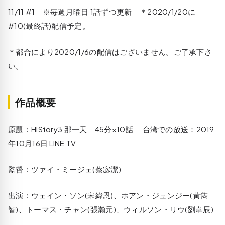
11/11 #1 ※毎週月曜日 1話ずつ更新 ＊2020/1/20に
#10(最終話)配信予定。
＊都合により2020/1/6の配信はございません。ご了承下さ
い。
作品概要
原題：HIStory3 那一天 45分×10話 台湾での放送：2019
年10月16日 LINE TV
監督：ツァイ・ミージェ(蔡宓潔)
出演：ウェイン・ソン(宋緯恩)、ホアン・ジュンジー(黃雋
智)、トーマス・チャン(張瀚元)、ウィルソン・リウ(劉韋辰)