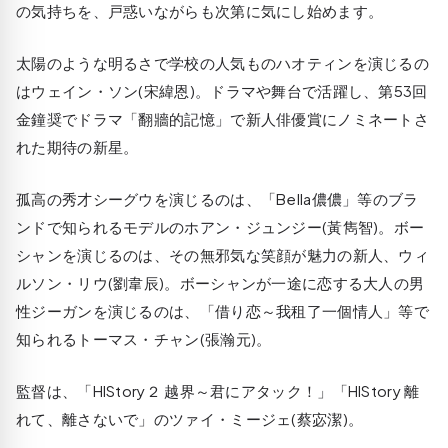
の気持ちを、戸惑いながらも次第に気にし始めます。
太陽のような明るさで学校の人気ものハオティンを演じるの
はウェイン・ソン(宋緯恩)。ドラマや舞台で活躍し、第53回
金鐘奨でドラマ「翻牆的記憶」で新人俳優賞にノミネートさ
れた期待の新星。
孤高の秀才シーグウを演じるのは、「Bella儂儂」等のブラ
ンドで知られるモデルのホアン・ジュンジー(黃雋智)。ボー
シャンを演じるのは、その無邪気な笑顔が魅力の新人、ウィ
ルソン・リウ(劉韋辰)。ボーシャンが一途に恋する大人の男
性ジーガンを演じるのは、「借り恋～我租了一個情人」等で
知られるトーマス・チャン(張瀚元)。
監督は、「HIStory２ 越界～君にアタック！」「HIStory 離
れて、離さないで」のツァイ・ミージェ(蔡宓潔)。