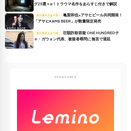
グ25選＋α！トラウマ名作をあらすじ付きで解説
亀梨和也×アサヒビール共同開発！
エンタメニュース
「アサヒKAME BEER」が数量限定発売
巨額詐欺容疑 ONE HUNDREDチ
エンタメニュース
ャ・ガウォン代表、被疑者尋問に 無言で退廷
SPONSORED