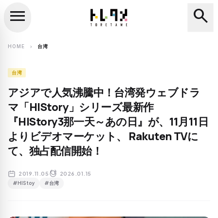
menu
search
close
search
HOME
台湾
chevron_right
台湾
アジアで人気沸騰中！台湾発ウェブドラ
マ「HIStory」シリーズ最新作
『HIStory3那一天～あの日』が、11月11日
よりビデオマーケット、 Rakuten TVに
て、独占配信開始！
2019.11.05
2026.01.15
#HIStoy
#台湾