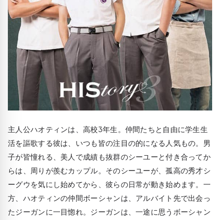
主人公ハオティンは、高校3年生。仲間たちと自由に学生生
活を謳歌する彼は、いつも皆の注目の的になる人気もの。男
子が皆憧れる、美人で成績も抜群のシーユーと付き合ってか
らは、周りが羨むカップル。そのシーユーが、孤高の秀才シ
ーグウを気にし始めてから、彼らの日常が動き始めます。一
方、ハオティンの仲間ボーシャンは、アルバイト先で出会っ
たジーガンに一目惚れ。ジーガンは、一途に思うボーシャン