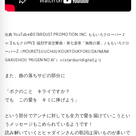
出典:YouTube©STARDUST PROMOTION, INC. ももいろクローバーＺ
≪【ももクロMV】猛烈宇宙交響曲・第七楽章「無限の愛」 / ももいろクロ
ーバーZ（MOURETSU UCHUU KOUKYOUKYOKU DAI NANA
GAKUSHOU “MUGEN NO AI”）≫(stardustdigital)より
また、曲の落ちサビの部分に
「ボクのこと キライですか？
でも この愛を キミに捧げよう」
という部分でアンチに対しても全力で愛を届けていこうとい
うメッセージもこめられているようです！
読み解いていくとヒャダインさんの歌詞は深いものが多いで