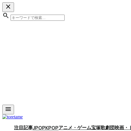
close
search
menu
注目記事
アニメ・ゲーム
宝塚歌劇団
映画・
JPOP
KPOP