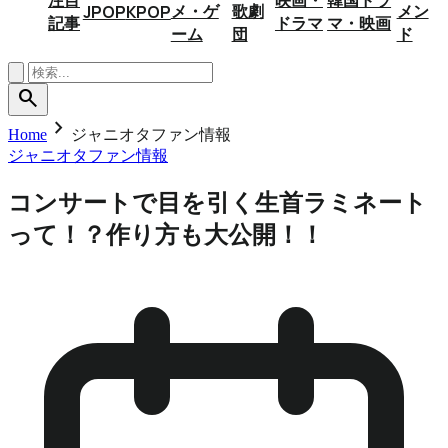
メ・ゲ
歌劇
メン
JPOP
KPOP
記事
ドラマ
マ・映画
ーム
団
ド
search
chevron_right
Home
ジャニオタファン情報
ジャニオタファン情報
コンサートで目を引く生首ラミネート
って！？作り方も大公開！！