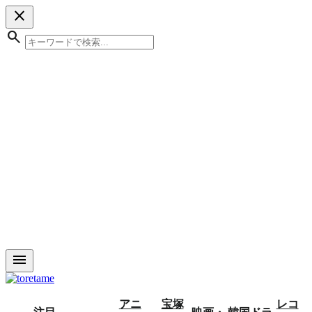
close
search
menu
アニ
宝塚
レコ
注目
映画・
韓国ドラ