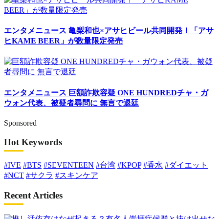
エンタメニュース
亀梨和也×アサヒビール共同開発！「アサ
ヒKAME BEER」が数量限定発売
エンタメニュース
巨額詐欺容疑 ONE HUNDREDチャ・ガ
ウォン代表、被疑者尋問に 無言で退廷
Sponsored
Hot Keywords
#IVE
#BTS
#SEVENTEEN
#台湾
#KPOP
#香水
#ダイエット
#NCT
#サクラ
#スキンケア
Recent Articles