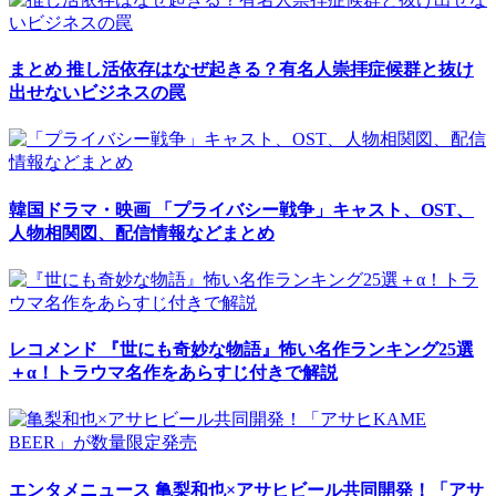
まとめ
推し活依存はなぜ起きる？有名人崇拝症候群と抜け
出せないビジネスの罠
韓国ドラマ・映画
「プライバシー戦争」キャスト、OST、
人物相関図、配信情報などまとめ
レコメンド
『世にも奇妙な物語』怖い名作ランキング25選
＋α！トラウマ名作をあらすじ付きで解説
エンタメニュース
亀梨和也×アサヒビール共同開発！「アサ