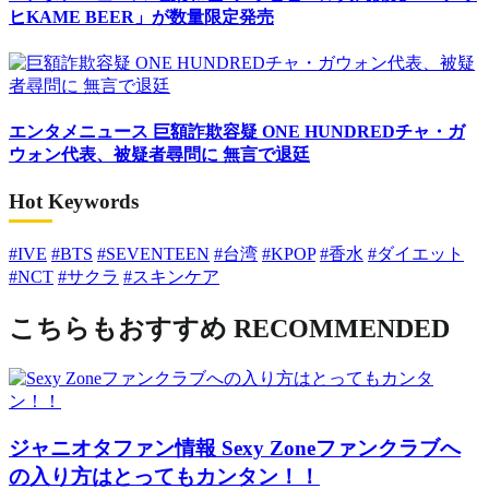
ヒKAME BEER」が数量限定発売
エンタメニュース
巨額詐欺容疑 ONE HUNDREDチャ・ガ
ウォン代表、被疑者尋問に 無言で退廷
Hot Keywords
#IVE
#BTS
#SEVENTEEN
#台湾
#KPOP
#香水
#ダイエット
#NCT
#サクラ
#スキンケア
こちらもおすすめ
RECOMMENDED
ジャニオタファン情報
Sexy Zoneファンクラブへ
の入り方はとってもカンタン！！