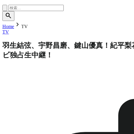
search
chevron_right
Home
TV
TV
羽生結弦、宇野昌磨、鍵山優真！紀平梨花
ビ独占生中継！