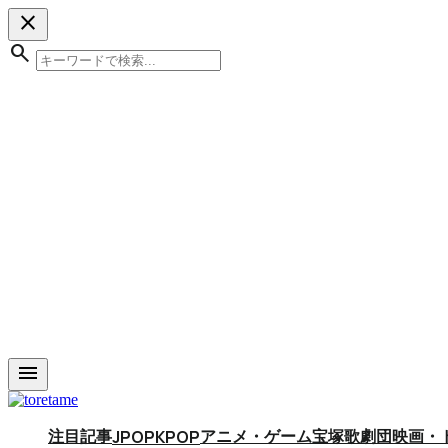
close
search
menu
注目記事
アニメ・ゲーム
宝塚歌劇団
映画・
JPOP
KPOP