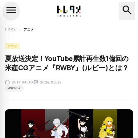
menu
search
close
search
HOME
アニメ
chevron_right
アニメ
夏放送決定！YouTube累計再生数1億回の
米産CGアニメ『RWBY』(ルビー)とは？
2017.04.30
2026.05.28
#RWBY