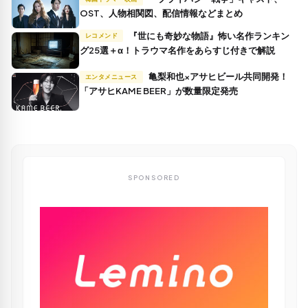
OST、人物相関図、配信情報などまとめ
『世にも奇妙な物語』怖い名作ランキン
レコメンド
グ25選＋α！トラウマ名作をあらすじ付きで解説
亀梨和也×アサヒビール共同開発！
エンタメニュース
「アサヒKAME BEER」が数量限定発売
SPONSORED