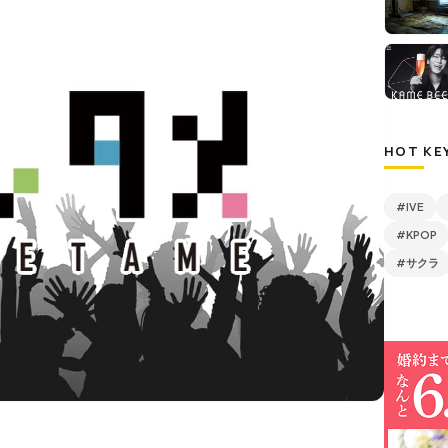
HOT KE
#IVE
#KPOP
#サクラ