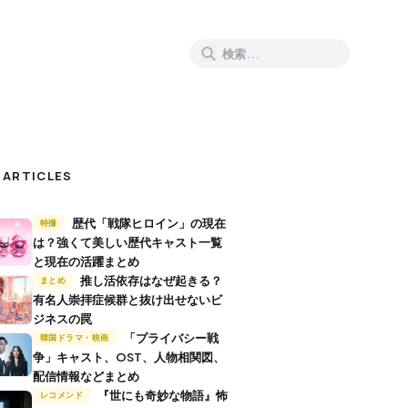
 ARTICLES
歴代「戦隊ヒロイン」の現在
特撮
は？強くて美しい歴代キャスト一覧
と現在の活躍まとめ
推し活依存はなぜ起きる？
まとめ
有名人崇拝症候群と抜け出せないビ
ジネスの罠
「プライバシー戦
韓国ドラマ・映画
争」キャスト、OST、人物相関図、
配信情報などまとめ
『世にも奇妙な物語』怖
レコメンド