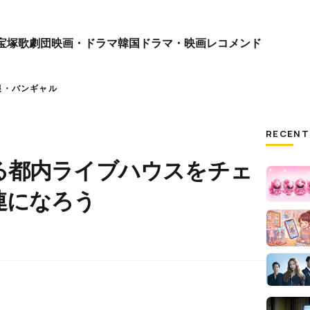
宝塚歌劇団
映画・ドラマ
韓国ドラマ・映画
レコメンド
報・バンギャル
RECENT
る都内ライブハウスをチェ
連になろう