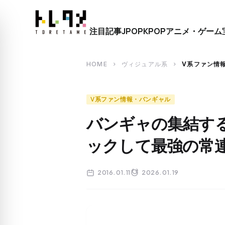
close
注目記事
JPOP
KPOP
アニメ・ゲーム
search
HOME
ヴィジュアル系
V系ファン情
chevron_right
chevron_right
V系ファン情報・バンギャル
バンギャの集結す
ックして最強の常
2016.01.11
2026.01.19