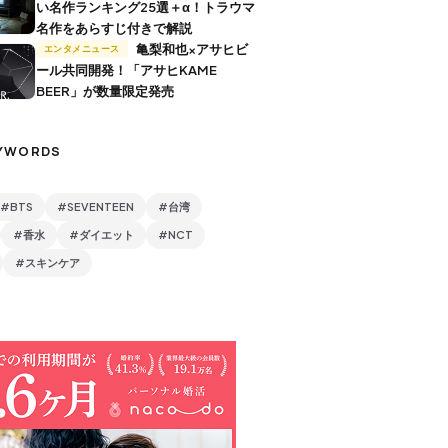
い名作ランキング25選＋α！トラウマ
名作をあらすじ付きで解説
亀梨和也×アサヒビ
エンタメニュース
ール共同開発！「アサヒKAME
BEER」が数量限定発売
YWORDS
#BTS
#SEVENTEEN
#台湾
#香水
#ダイエット
#NCT
#スキンケア