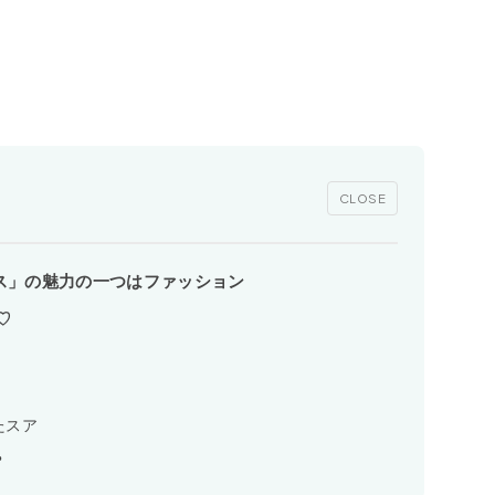
CLOSE
ス」の魅力の一つはファッション
♡
たスア
？