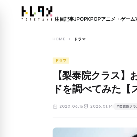
close
注目記事
JPOP
KPOP
アニメ・ゲーム
search
HOME
ドラマ
chevron_right
ドラマ
【梨泰院クラス】
ドを調べてみた【
2020.06.16
2026.01.14
#梨泰院クラ