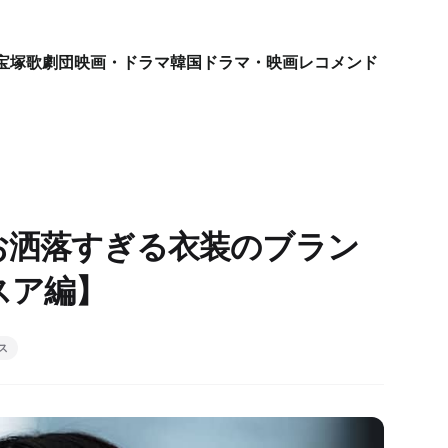
宝塚歌劇団
映画・ドラマ
韓国ドラマ・映画
レコメンド
お洒落すぎる衣装のブラン
スア編】
ス