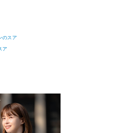
ンのスア
スア