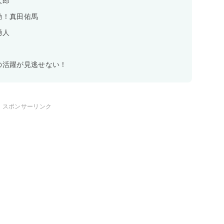
太郎
活動！真田佑馬
勇人
eの活躍が見逃せない！
スポンサーリンク