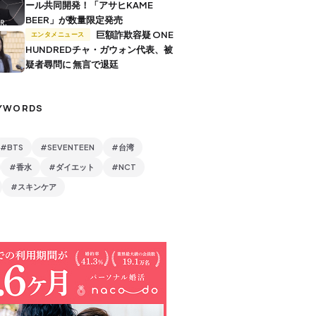
ール共同開発！「アサヒKAME
BEER」が数量限定発売
巨額詐欺容疑 ONE
エンタメニュース
HUNDREDチャ・ガウォン代表、被
疑者尋問に 無言で退廷
YWORDS
#BTS
#SEVENTEEN
#台湾
#香水
#ダイエット
#NCT
#スキンケア