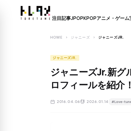
close
注目記事
JPOP
KPOP
アニメ・ゲーム
search
HOME
ジャニーズ
ジャニーズJR.
chevron_right
chevron_right
ジャニーズJR.
ジャニーズJr.新グル
ロフィールを紹介
2016.04.06
2026.01.14
#Love-tun