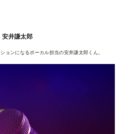
ン！安井謙太郎
ジションになるボーカル担当の安井謙太郎くん。