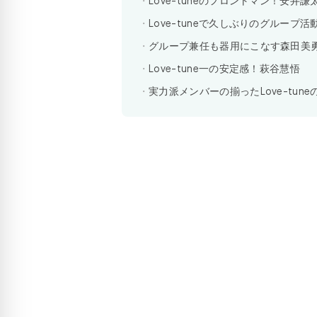
Love-tuneのフロントマン！安井謙
Love-tuneで久しぶりのグループ
グループ兼任も器用にこなす森田美
Love-tune一の安定感！萩谷慧悟
実力派メンバーの揃ったLove-tun