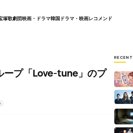
宝塚歌劇団
映画・ドラマ
韓国ドラマ・映画
レコメンド
RECENT
ープ「Love-tune」のプ
！
e