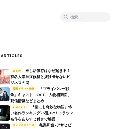
 ARTICLES
推し活依存はなぜ起きる？
まとめ
有名人崇拝症候群と抜け出せないビ
ジネスの罠
「プライバシー戦
韓国ドラマ・映画
争」キャスト、OST、人物相関図、
配信情報などまとめ
『世にも奇妙な物語』怖
レコメンド
い名作ランキング25選＋α！トラウマ
名作をあらすじ付きで解説
亀梨和也×アサヒビ
エンタメニュース