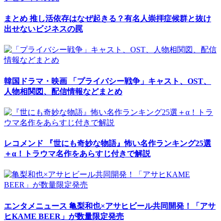
まとめ
推し活依存はなぜ起きる？有名人崇拝症候群と抜け
出せないビジネスの罠
韓国ドラマ・映画
「プライバシー戦争」キャスト、OST、
人物相関図、配信情報などまとめ
レコメンド
『世にも奇妙な物語』怖い名作ランキング25選
＋α！トラウマ名作をあらすじ付きで解説
エンタメニュース
亀梨和也×アサヒビール共同開発！「アサ
ヒKAME BEER」が数量限定発売