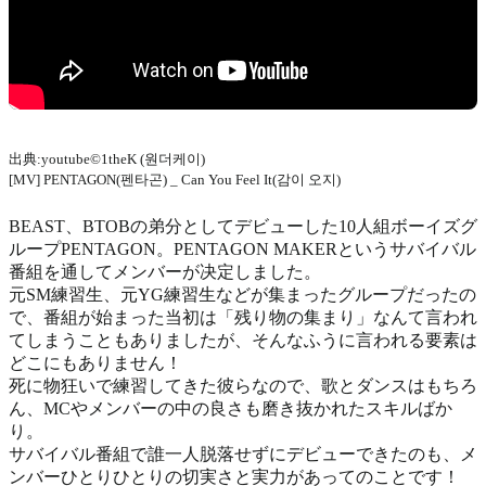
出典:youtube©1theK (원더케이)
[MV] PENTAGON(펜타곤) _ Can You Feel It(감이 오지)
BEAST、BTOBの弟分としてデビューした10人組ボーイズグ
ループPENTAGON。PENTAGON MAKERというサバイバル
番組を通してメンバーが决定しました。
元SM練習生、元YG練習生などが集まったグループだったの
で、番組が始まった当初は「残り物の集まり」なんて言われ
てしまうこともありましたが、そんなふうに言われる要素は
どこにもありません！
死に物狂いで練習してきた彼らなので、歌とダンスはもちろ
ん、MCやメンバーの中の良さも磨き抜かれたスキルばか
り。
サバイバル番組で誰一人脱落せずにデビューできたのも、メ
ンバーひとりひとりの切実さと実力があってのことです！