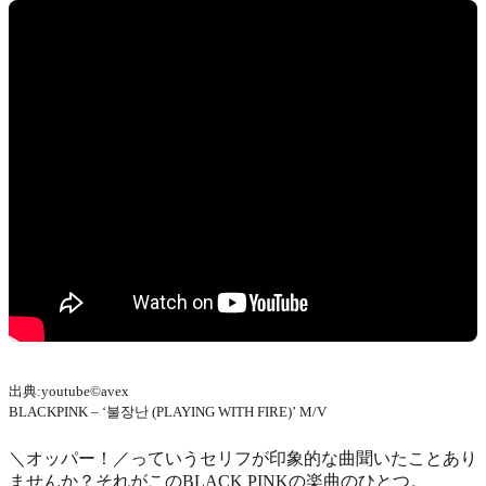
出典:youtube©avex
BLACKPINK – ‘불장난 (PLAYING WITH FIRE)’ M/V
＼オッパー！／っていうセリフが印象的な曲聞いたことあり
ませんか？それがこのBLACK PINKの楽曲のひとつ。