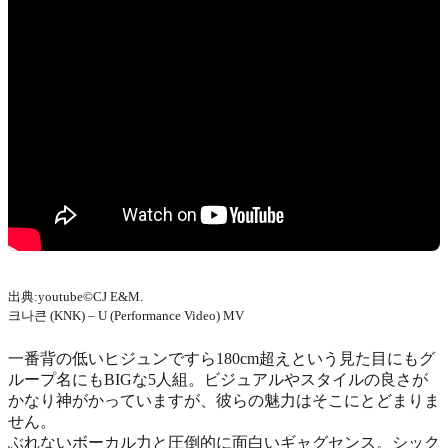
出典:youtube©CJ E&M.
크나큰 (KNK) – U (Performance Video) MV
一番背の低いヒジュンですら180cm超えという見た目にもグ
ループ名にもBIGな5人組。ビジュアルやスタイルの良さが
かなり神がかっていますが、彼らの魅力はそこにとどまりま
せん。
ぶれないボーカル力と圧倒的に面白いギャグセンス。シック