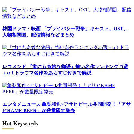
韓国ドラマ・映画
「プライバシー戦争」キャスト、OST、
人物相関図、配信情報などまとめ
レコメンド
『世にも奇妙な物語』怖い名作ランキング25選
＋α！トラウマ名作をあらすじ付きで解説
エンタメニュース
亀梨和也×アサヒビール共同開発！「アサ
ヒKAME BEER」が数量限定発売
Hot Keywords