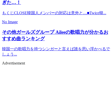
ぎた…！
もくじCLOSE韓国人メンバーの対応は意外と…■Twice韓...
No Image
その他ガールズグループ
Aileeの歌唱力が分かるお
すすめ曲ランキング
韓国一の歌唱力を持つシンガーと言えば誰を思い浮かべるで
しょう...
Advertisement