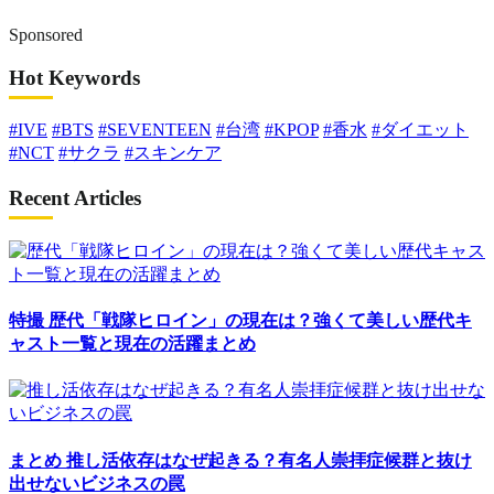
Sponsored
Hot Keywords
#IVE
#BTS
#SEVENTEEN
#台湾
#KPOP
#香水
#ダイエット
#NCT
#サクラ
#スキンケア
Recent Articles
特撮
歴代「戦隊ヒロイン」の現在は？強くて美しい歴代キ
ャスト一覧と現在の活躍まとめ
まとめ
推し活依存はなぜ起きる？有名人崇拝症候群と抜け
出せないビジネスの罠