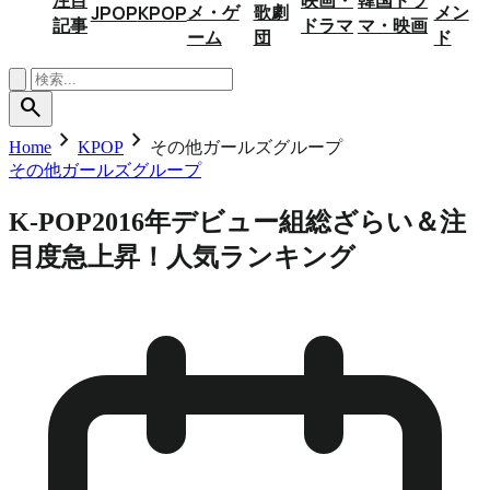
メ・ゲ
歌劇
メン
JPOP
KPOP
記事
ドラマ
マ・映画
ーム
団
ド
search
chevron_right
chevron_right
Home
KPOP
その他ガールズグループ
その他ガールズグループ
K-POP2016年デビュー組総ざらい＆注
目度急上昇！人気ランキング