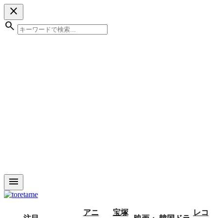
close
search
menu
アニ
宝塚
レコ
注目
映画・
韓国ドラ