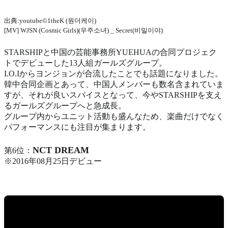
出典:youtube©1theK (원더케이)
[MV] WJSN (Cosmic Girls)(우주소녀) _ Secret(비밀이야)
STARSHIPと中国の芸能事務所YUEHUAの合同プロジェク
トでデビューした13人組ガールズグループ。
I.O.Iからヨンジョンが合流したことでも話題になりました。
韓中合同企画とあって、中国人メンバーも数名含まれていま
すが、それが良いスパイスとなって、今やSTARSHIPを支え
るガールズグループへと急成長。
グループ内からユニット活動も盛んなため、楽曲だけでなく
パフォーマンスにも注目が集まります。
NCT DREAM
第6位：
※2016年08月25日デビュー