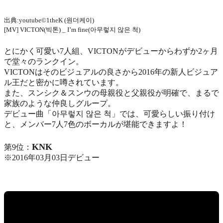
出典:youtube©1theK (원더케이)
[MV] VICTON(빅톤) _ I’m fine(아무렇지 않은 척)
とにかく可愛い7人組、VICTONがデビューからわずか2ヶ月
で堂々のランクイン。
VICTONはそのビジュアルの良さから2016年の新人ビジュア
ル王だと密かに噂されています。
また、スンシク＆スンウの母親役と父親役が明確で、まるで
家族のような仲良しグループ。
デビュー曲「아무렇지 않은 척」では、可愛らしい振り付け
と、メンバー7人7色のボーカルが堪能できますよ！
KNK
第9位：
※2016年03月03日デビュー