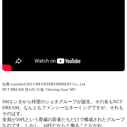
出典:youtube©2013 SM ENTERTAINMENT Co., Ltd.
NCT DREAM 엔시티 드림 ‘Chewing Gum’ MV
SMエンタから待望のショタグループが誕生。その名もNCT
DREAM。なんともファンシーなネーミングですが、それも
そのはず。
全員が10代という脅威の若者たちだけで構成されたグループ
なのです。しかし、10代だからと侮ることなかれ。