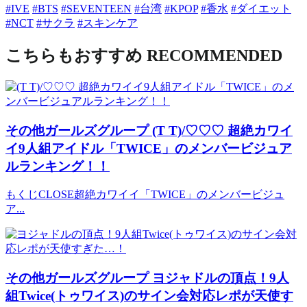
#IVE
#BTS
#SEVENTEEN
#台湾
#KPOP
#香水
#ダイエット
#NCT
#サクラ
#スキンケア
こちらもおすすめ
RECOMMENDED
その他ガールズグループ
(T T)/♡♡♡ 超絶カワイ
イ9人組アイドル「TWICE」のメンバービジュア
ルランキング！！
もくじCLOSE超絶カワイイ「TWICE」のメンバービジュ
ア...
その他ガールズグループ
ヨジャドルの頂点！9人
組Twice(トゥワイス)のサイン会対応レポが天使す