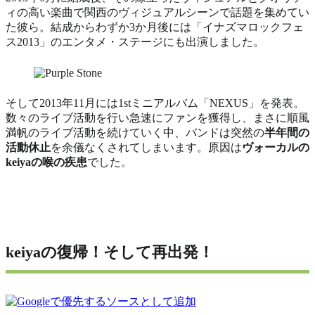
ィの高い楽曲で関西のヴィジュアルシーンで話題を集めてい
た彼ら。結成からわずか3か月後には「
イナズマロックフェ
ス2013
」のエンタメ・ステージにも出演しました。
そして2013年11月には1stミニアルバム「
NEXUS
」を発表。
数々のライブ活動を行い急速にファンを獲得し、まさに順風
満帆のライブ活動を続けていく中、バンドは突然の
半年間の
活動休止
を余儀なくされてしまいます。原因は
ヴォーカルの
keiyaの喉の疾患
でした。
keiyaの復帰！そして再出発！