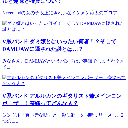
ルと趣味と特技について
Neverlandの女の子以上にきれいなイケメン涼太のプロフ...
V系バンド
ダミ嬢とはいったい何者！？そして
DAMIJAWに隠された謎とは…？
みなさん、DAMIJAWというバンドはご存知でしょうか？メ
イ...
V系バンド
アルルカンのギタリスト兼メインコン
ポーザー！奈緒ってどんな人？
シングル「真っ赤な嘘」と「影法師」を同時リリースし、2
つのコ...