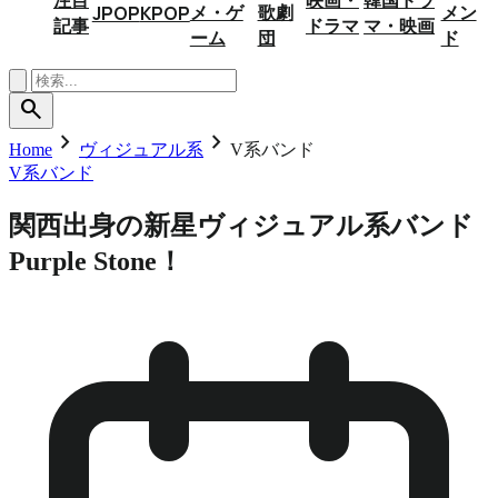
メ・ゲ
歌劇
メン
JPOP
KPOP
記事
ドラマ
マ・映画
ーム
団
ド
search
chevron_right
chevron_right
Home
ヴィジュアル系
V系バンド
V系バンド
関西出身の新星ヴィジュアル系バンド
Purple Stone！