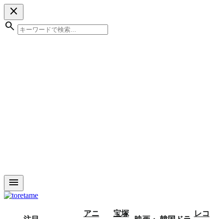
close
search
menu
アニ
宝塚
レコ
注目
映画・
韓国ドラ