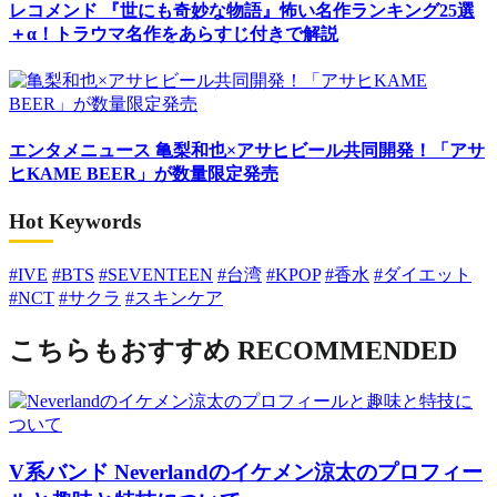
レコメンド
『世にも奇妙な物語』怖い名作ランキング25選
＋α！トラウマ名作をあらすじ付きで解説
エンタメニュース
亀梨和也×アサヒビール共同開発！「アサ
ヒKAME BEER」が数量限定発売
Hot Keywords
#IVE
#BTS
#SEVENTEEN
#台湾
#KPOP
#香水
#ダイエット
#NCT
#サクラ
#スキンケア
こちらもおすすめ
RECOMMENDED
V系バンド
Neverlandのイケメン涼太のプロフィー