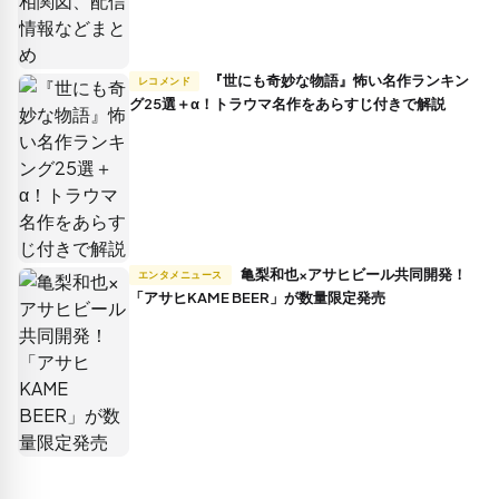
『世にも奇妙な物語』怖い名作ランキン
レコメンド
グ25選＋α！トラウマ名作をあらすじ付きで解説
亀梨和也×アサヒビール共同開発！
エンタメニュース
「アサヒKAME BEER」が数量限定発売