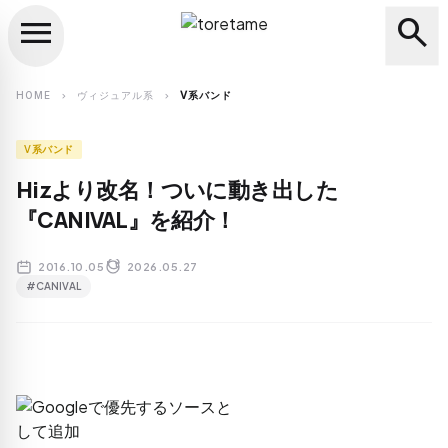
menu
search
close
search
HOME
ヴィジュアル系
V系バンド
chevron_right
chevron_right
V系バンド
Hizより改名！ついに動き出した
『CANIVAL』を紹介！
2016.10.05
2026.05.27
#CANIVAL