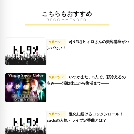
こちらもおすすめ
RECOMMENDED
ν[NEU] ヒィロさんの美容講座がハ
V系バンド
ンパない！
いつかまた、5人で。彩冷えるの
V系バンド
歩み――活動休止から復活まで――
進化し続けるロックンロール！
V系バンド
sadsの人気・ライブ定番曲とは？