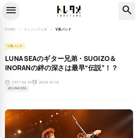
menu
search
close
search
HOME
ヴィジュアル系
V系バンド
chevron_right
chevron_right
V系バンド
LUNA SEAのギター兄弟・SUGIZO＆
INORANの絆の深さは最早“伝説”！？
2017.06.10
2026.01.14
#LUNA SEA