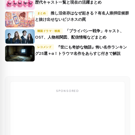
歴代キャスト一覧と現在の活躍まとめ
推し活依存はなぜ起きる？有名人崇拝症候群
まとめ
と抜け出せないビジネスの罠
「プライバシー戦争」キャスト、
韓国ドラマ・映画
OST、人物相関図、配信情報などまとめ
『世にも奇妙な物語』怖い名作ランキン
レコメンド
グ25選＋α！トラウマ名作をあらすじ付きで解説
SPONSORED