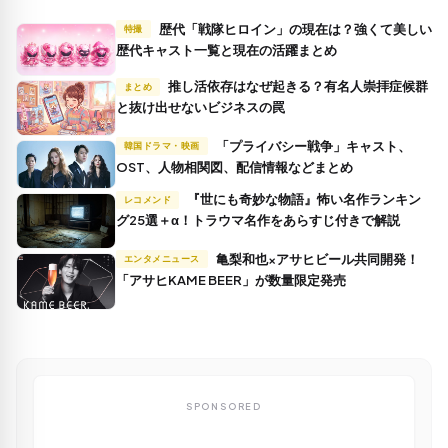
歴代「戦隊ヒロイン」の現在は？強くて美しい
特撮
歴代キャスト一覧と現在の活躍まとめ
推し活依存はなぜ起きる？有名人崇拝症候群
まとめ
と抜け出せないビジネスの罠
「プライバシー戦争」キャスト、
韓国ドラマ・映画
OST、人物相関図、配信情報などまとめ
『世にも奇妙な物語』怖い名作ランキン
レコメンド
グ25選＋α！トラウマ名作をあらすじ付きで解説
亀梨和也×アサヒビール共同開発！
エンタメニュース
「アサヒKAME BEER」が数量限定発売
SPONSORED