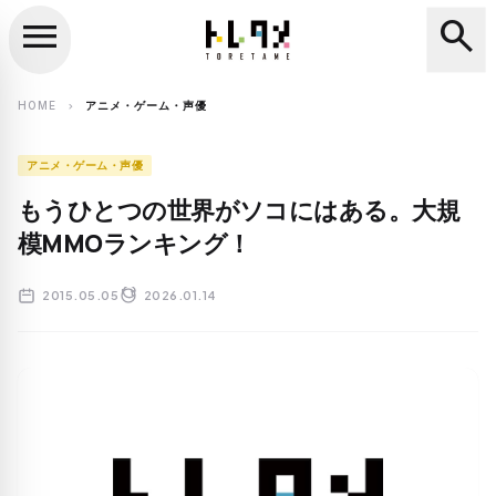
menu
search
close
search
HOME
アニメ・ゲーム・声優
chevron_right
アニメ・ゲーム・声優
もうひとつの世界がソコにはある。大規
模MMOランキング！
2015.05.05
2026.01.14