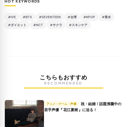
HOT KEYWORDS
#IVE
#BTS
#SEVENTEEN
#台湾
#KPOP
#香水
#ダイエット
#NCT
#サクラ
#スキンケア
こちらもおすすめ
RECOMMENDED
祝・結婚！話題沸騰中の
アニメ・ゲーム・声優
若手声優『 花江夏樹 』に迫る！