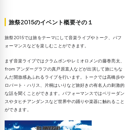
旅祭2015のイベント概要その１
旅祭2015では旅をテーマにして音楽ライブやトーク、パフ
ォーマンスなどを楽しむことができます。
まず音楽ライブでは
クラムボン
や
レミオロメンの藤巻亮太
、
from
アンダーグラフの真戸原直人
などが出演して旅にちな
んだ開放感あふれるライブを行います。トークでは
高橋歩
や
ロバート・ハリス
、
片桐はいり
など旅好きの有名人の刺激的
な話を聞くことができます。パフォーマンスでは
ベリーダン
ス
や
タヒチアンダンス
など世界中の踊りや楽器に触れること
ができます。