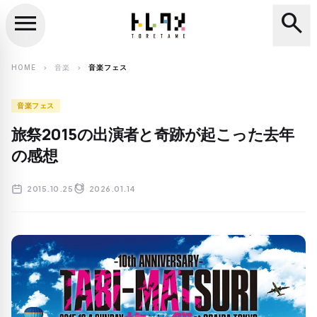
menu
search
close
search
HOME
音楽
音楽フェス
chevron_right
chevron_right
音楽フェス
旅祭2015の出演者と奇跡が起こった去年
の感想
2015.10.25
2026.01.14