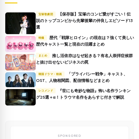
【保存版】宝塚のコンビ愛がすごい！伝
宝塚歌劇団
説のトップコンビから先輩後輩の仲良しエピソード13
選
歴代「戦隊ヒロイン」の現在は？強くて美しい
特撮
歴代キャスト一覧と現在の活躍まとめ
推し活依存はなぜ起きる？有名人崇拝症候群
まとめ
と抜け出せないビジネスの罠
「プライバシー戦争」キャスト、
韓国ドラマ・映画
OST、人物相関図、配信情報などまとめ
『世にも奇妙な物語』怖い名作ランキン
レコメンド
グ25選＋α！トラウマ名作をあらすじ付きで解説
SPONSORED