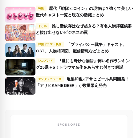
歴代「戦隊ヒロイン」の現在は？強くて美しい
特撮
歴代キャスト一覧と現在の活躍まとめ
推し活依存はなぜ起きる？有名人崇拝症候群
まとめ
と抜け出せないビジネスの罠
「プライバシー戦争」キャスト、
韓国ドラマ・映画
OST、人物相関図、配信情報などまとめ
『世にも奇妙な物語』怖い名作ランキン
レコメンド
グ25選＋α！トラウマ名作をあらすじ付きで解説
亀梨和也×アサヒビール共同開発！
エンタメニュース
「アサヒKAME BEER」が数量限定発売
SPONSORED