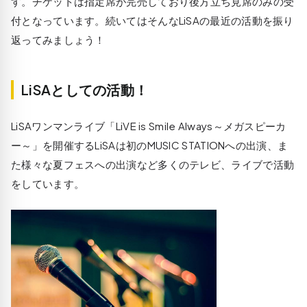
す。チケットは
指定席が完売しており後方立ち見席のみの受
付
となっています。続いてはそんなLiSAの最近の活動を振り
返ってみましょう！
LiSAとしての活動！
LiSAワンマンライブ「LiVE is Smile Always～メガスピーカ
ー～」を開催するLiSAは初の
MUSIC STATION
への出演、ま
た
様々な夏フェスへの出演
など多くのテレビ、ライブで活動
をしています。