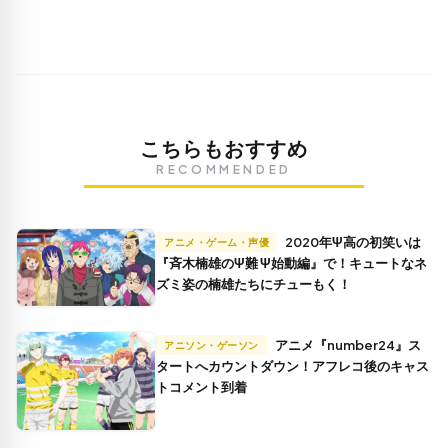
こちらもおすすめ
RECOMMENDED
2020年Ψ高の初笑いは
アニメ・ゲーム・声優
『斉木楠雄のΨ難 Ψ始動編』で！キュートなネ
ズミ姿の楠雄たちにチューもく！
アニメ『number24』ス
アニソン・ゲーソン
タートへカウントダウン！アフレコ後のキャス
トコメント到着