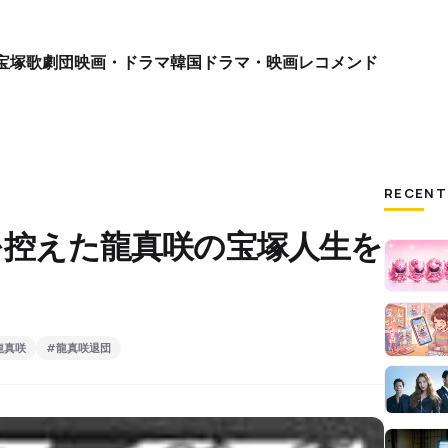
宝塚歌劇団
映画・ドラマ
韓国ドラマ・映画
レコメンド
RECENT
団を控えた龍真咲の宝塚人生を
龍真咲
#龍真咲退団