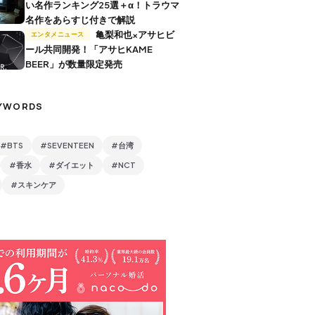
い名作ランキング25選＋α！トラウマ
名作をあらすじ付きで解説
亀梨和也×アサヒビ
エンタメニュース
ール共同開発！「アサヒKAME
BEER」が数量限定発売
YWORDS
#BTS
#SEVENTEEN
#台湾
#香水
#ダイエット
#NCT
#スキンケア