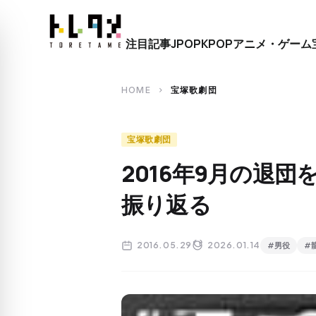
close
注目記事
JPOP
KPOP
アニメ・ゲーム
search
HOME
宝塚歌劇団
chevron_right
宝塚歌劇団
2016年9月の退
振り返る
2016.05.29
2026.01.14
#男役
#