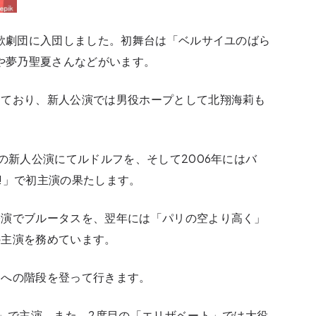
塚歌劇団に入団しました。初舞台は「ベルサイユのばら
んや夢乃聖夏さんなどがいます。
めており、新人公演では男役ホープとして北翔海莉も
の新人公演にてルドルフを、そして2006年にはバ
ds!!」で初主演の果たします。
公演でブルータスを、翌年には「パリの空より高く」
の主演を務めています。
ーへの階段を登って行きます。
子」で主演、また、2度目の「エリザベート」では大役