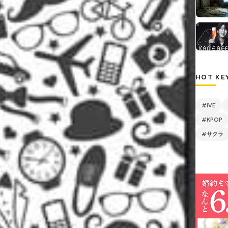
HOT KE
#IVE
#KPOP
#サクラ