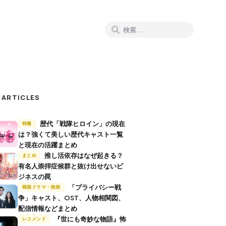
 ARTICLES
歴代「戦隊ヒロイン」の現在
特撮
は？強くて美しい歴代キャスト一覧
と現在の活躍まとめ
推し活依存はなぜ起きる？
まとめ
有名人崇拝症候群と抜け出せないビ
ジネスの罠
「プライバシー戦
韓国ドラマ・映画
争」キャスト、OST、人物相関図、
配信情報などまとめ
『世にも奇妙な物語』怖
レコメンド