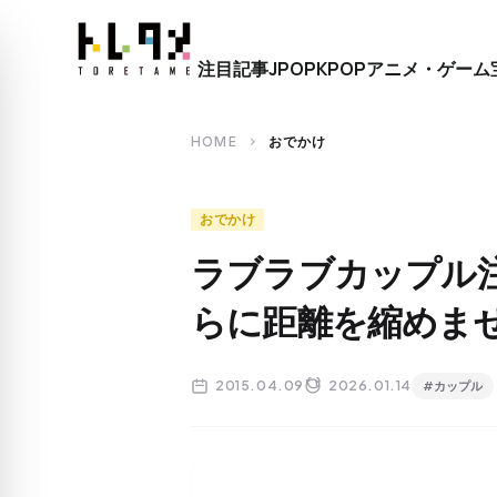
close
注目記事
JPOP
KPOP
アニメ・ゲーム
search
HOME
おでかけ
chevron_right
おでかけ
ラブラブカップル
らに距離を縮めま
2015.04.09
2026.01.14
#カップル