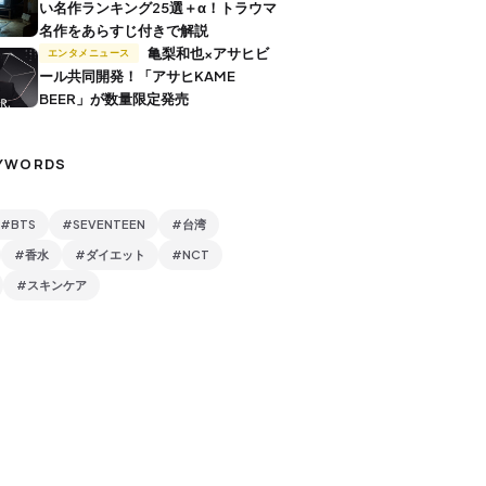
い名作ランキング25選＋α！トラウマ
名作をあらすじ付きで解説
亀梨和也×アサヒビ
エンタメニュース
ール共同開発！「アサヒKAME
BEER」が数量限定発売
YWORDS
#BTS
#SEVENTEEN
#台湾
#香水
#ダイエット
#NCT
#スキンケア