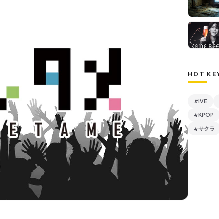
HOT KE
#IVE
#KPOP
#サクラ