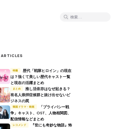
 ARTICLES
歴代「戦隊ヒロイン」の現在
特撮
は？強くて美しい歴代キャスト一覧
と現在の活躍まとめ
推し活依存はなぜ起きる？
まとめ
有名人崇拝症候群と抜け出せないビ
ジネスの罠
「プライバシー戦
韓国ドラマ・映画
争」キャスト、OST、人物相関図、
配信情報などまとめ
『世にも奇妙な物語』怖
レコメンド