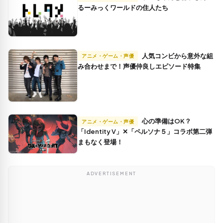
るーみっくワールドの住人たち
人気コンビから意外な組
アニメ・ゲーム・声優
み合わせまで！声優仲良しエピソード特集
心の準備はOK？
アニメ・ゲーム・声優
「Identity V」✕「ペルソナ５」コラボ第二弾
まもなく登場！
ADVERTISEMENT