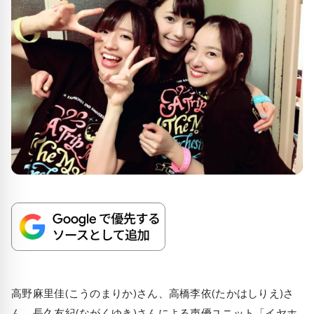
高野麻里佳(こうのまりか)さん、高橋李依(たかはしりえ)さ
ん、長久友紀(ながくゆき)さんによる声優ユニット「イヤホ