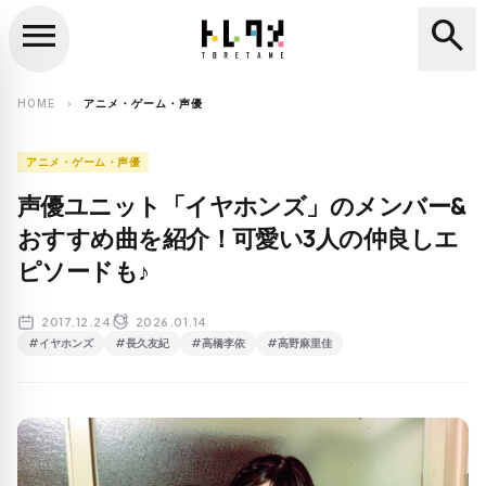
menu
search
close
search
HOME
アニメ・ゲーム・声優
chevron_right
アニメ・ゲーム・声優
声優ユニット「イヤホンズ」のメンバー&
おすすめ曲を紹介！可愛い3人の仲良しエ
ピソードも♪
2017.12.24
2026.01.14
#イヤホンズ
#長久友紀
#高橋李依
#高野麻里佳