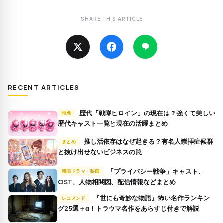
SHARE THIS ARTICLE
RECENT ARTICLES
歴代「戦隊ヒロイン」の現在は？強くて美しい
特撮
歴代キャスト一覧と現在の活躍まとめ
推し活依存はなぜ起きる？有名人崇拝症候群
まとめ
と抜け出せないビジネスの罠
「プライバシー戦争」キャスト、
韓国ドラマ・映画
OST、人物相関図、配信情報などまとめ
『世にも奇妙な物語』怖い名作ランキン
レコメンド
グ25選＋α！トラウマ名作をあらすじ付きで解説