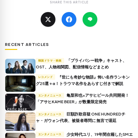
SHARE THIS ARTICLE
RECENT ARTICLES
「プライバシー戦争」キャスト、
韓国ドラマ・映画
OST、人物相関図、配信情報などまとめ
『世にも奇妙な物語』怖い名作ランキン
レコメンド
グ25選＋α！トラウマ名作をあらすじ付きで解説
亀梨和也×アサヒビール共同開発！
エンタメニュース
「アサヒKAME BEER」が数量限定発売
巨額詐欺容疑 ONE HUNDREDチ
エンタメニュース
ャ・ガウォン代表、被疑者尋問に 無言で退廷
少女時代ユリ、19年間在籍したSMエ
エンタメニュース