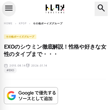
menu
search
close
search
HOME
KPOP
その他ボーイズグループ
chevron_right
chevron_right
その他ボーイズグループ
EXOのシウミン徹底解説！性格や好きな女
性のタイプまで・・・
2015.08.14
2026.01.14
#EXO