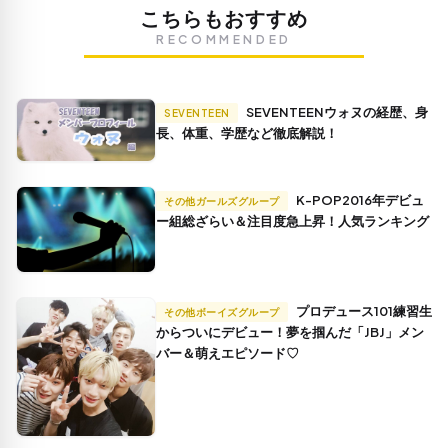
こちらもおすすめ
RECOMMENDED
SEVENTEENウォヌの経歴、身
SEVENTEEN
長、体重、学歴など徹底解説！
K-POP2016年デビュ
その他ガールズグループ
ー組総ざらい＆注目度急上昇！人気ランキング
プロデュース101練習生
その他ボーイズグループ
からついにデビュー！夢を掴んだ「JBJ」メン
バー＆萌えエピソード♡