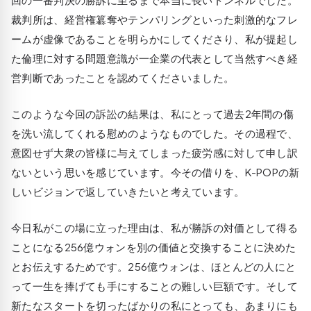
裁判所は、経営権簒奪やテンパリングといった刺激的なフレ
ームが虚像であることを明らかにしてくださり、私が提起し
た倫理に対する問題意識が一企業の代表として当然すべき経
営判断であったことを認めてくださいました。
このような今回の訴訟の結果は、私にとって過去2年間の傷
を洗い流してくれる慰めのようなものでした。その過程で、
意図せず大衆の皆様に与えてしまった疲労感に対して申し訳
ないという思いを感じています。今その借りを、K-POPの新
しいビジョンで返していきたいと考えています。
今日私がこの場に立った理由は、私が勝訴の対価として得る
ことになる256億ウォンを別の価値と交換することに決めた
とお伝えするためです。256億ウォンは、ほとんどの人にと
って一生を捧げても手にすることの難しい巨額です。そして
新たなスタートを切ったばかりの私にとっても、あまりにも