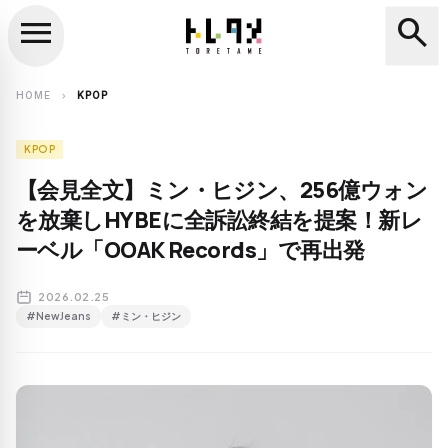
menu
search
close
search
HOME
KPOP
chevron_right
KPOP
【会見全文】ミン・ヒジン、256億ウォン
を放棄しHYBEに全訴訟終結を提案！新レ
ーベル「OOAK Records」で再出発
2026.02.25
#NewJeans
#ミン・ヒジン