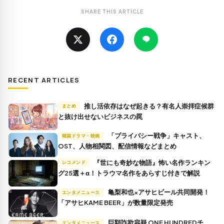
SHARE THIS ARTICLE
RECENT ARTICLES
推し活依存はなぜ起きる？有名人崇拝症候群
まとめ
と抜け出せないビジネスの罠
「プライバシー戦争」キャスト、
韓国ドラマ・映画
OST、人物相関図、配信情報などまとめ
『世にも奇妙な物語』怖い名作ランキン
レコメンド
グ25選＋α！トラウマ名作をあらすじ付きで解説
亀梨和也×アサヒビール共同開発！
エンタメニュース
「アサヒKAME BEER」が数量限定発売
巨額詐欺容疑 ONE HUNDREDチ
エンタメニュース