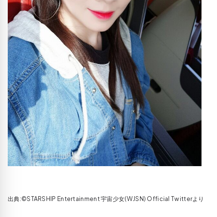
出典:©STARSHIP Entertainment 宇宙少女(WJSN) Official Twitterより