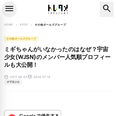
menu
search
close
search
HOME
KPOP
その他ガールズグループ
chevron_right
chevron_right
その他ガールズグループ
ミギちゃんがいなかったのはなぜ？宇宙
少女(WJSN)のメンバー人気順プロフィー
ルも大公開！
2017.06.03
2026.01.14
#宇宙少女