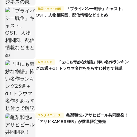
「プライバシー戦争」キャスト、
韓国ドラマ・映画
OST、人物相関図、配信情報などまとめ
『世にも奇妙な物語』怖い名作ランキン
レコメンド
グ25選＋α！トラウマ名作をあらすじ付きで解説
亀梨和也×アサヒビール共同開発！
エンタメニュース
「アサヒKAME BEER」が数量限定発売