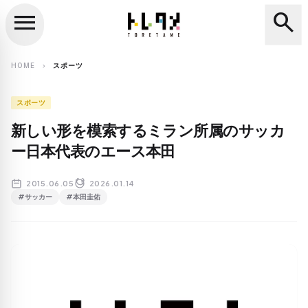
menu
search
close
search
HOME
スポーツ
chevron_right
スポーツ
新しい形を模索するミラン所属のサッカ
ー日本代表のエース本田
2015.06.05
2026.01.14
#サッカー
#本田圭佑