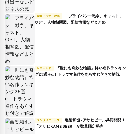
「プライバシー戦争」キャスト、
韓国ドラマ・映画
OST、人物相関図、配信情報などまとめ
『世にも奇妙な物語』怖い名作ランキン
レコメンド
グ25選＋α！トラウマ名作をあらすじ付きで解説
亀梨和也×アサヒビール共同開発！
エンタメニュース
「アサヒKAME BEER」が数量限定発売