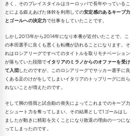
きく、そのプレイスタイルはヨーロッパで長年やっているこ
とによる鍛えあげた体幹を利用しての
安定感のあるキープ力
とゴールへの決定力
で仕事をしていたことです。
しかし2013年から2014年になり本番が近付いたことで、こ
の本田選手に良くも悪くも転機が訪れることになります。そ
れはロシアリーグですべてのタイトルを取りモチベーション
が落ちていた段階で
イタリアの
ミラノからのオファーを受け
て入団
したのですが、このロシアリーグでサッカー選手に良
くある足のけがをしてしまいイタリアのトップリーグに出ら
れないことが増えたのです。
そして脚の怪我と試合勘の喪失によってこれまでのキープ力
とシュート力を奪ってしまい、その結果として1ゴールはし
ましたが動きに精彩を欠くことになり敗退の理由の一つにな
ってしまったのです。