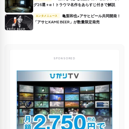
グ25選＋α！トラウマ名作をあらすじ付きで解説
亀梨和也×アサヒビール共同開発！
エンタメニュース
「アサヒKAME BEER」が数量限定発売
SPONSORED