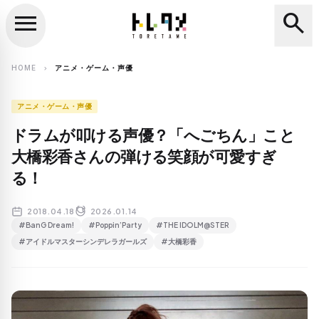
menu
search
close
search
HOME
アニメ・ゲーム・声優
chevron_right
アニメ・ゲーム・声優
ドラムが叩ける声優？「へごちん」こと
大橋彩香さんの弾ける笑顔が可愛すぎ
る！
2018.04.18
2026.01.14
#BanG Dream!
#Poppin’Party
#THE IDOLM@STER
#アイドルマスターシンデレラガールズ
#大橋彩香