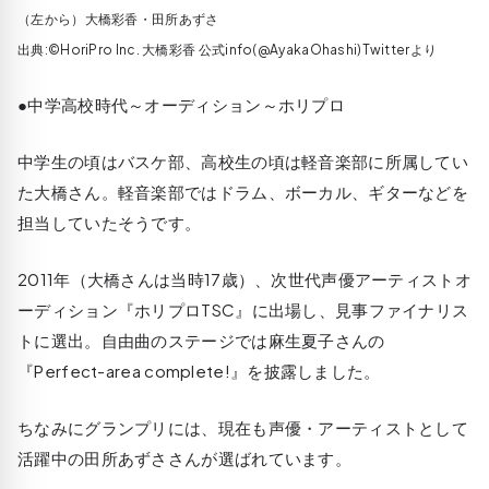
（左から）大橋彩香・田所あずさ
出典:©HoriPro Inc. 大橋彩香 公式info(@AyakaOhashi)Twitterより
●中学高校時代～オーディション～ホリプロ
中学生の頃はバスケ部、高校生の頃は軽音楽部に所属してい
た大橋さん。軽音楽部ではドラム、ボーカル、ギターなどを
担当していたそうです。
2011年（大橋さんは当時17歳）、次世代声優アーティストオ
ーディション『ホリプロTSC』に出場し、見事ファイナリス
トに選出。自由曲のステージでは麻生夏子さんの
『Perfect-area complete!』を披露しました。
ちなみにグランプリには、現在も声優・アーティストとして
活躍中の田所あずささんが選ばれています。