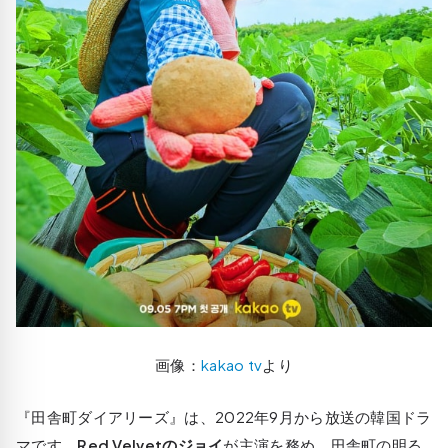
画像：
kakao tv
より
『田舎町ダイアリーズ』は、2022年9月から放送の韓国ドラ
マです。
Red Velvetのジョイ
が主演を務め、田舎町の明る