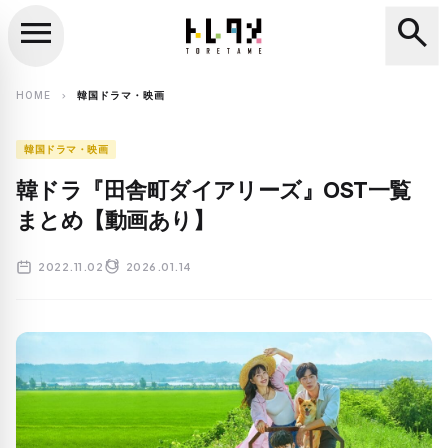
menu
search
close
search
HOME
韓国ドラマ・映画
chevron_right
韓国ドラマ・映画
韓ドラ『田舎町ダイアリーズ』OST一覧
まとめ【動画あり】
2022.11.02
2026.01.14