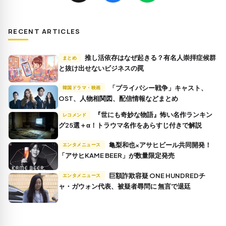
RECENT ARTICLES
推し活依存はなぜ起きる？有名人崇拝症候群
まとめ
と抜け出せないビジネスの罠
「プライバシー戦争」キャスト、
韓国ドラマ・映画
OST、人物相関図、配信情報などまとめ
『世にも奇妙な物語』怖い名作ランキン
レコメンド
グ25選＋α！トラウマ名作をあらすじ付きで解説
亀梨和也×アサヒビール共同開発！
エンタメニュース
「アサヒKAME BEER」が数量限定発売
巨額詐欺容疑 ONE HUNDREDチ
エンタメニュース
ャ・ガウォン代表、被疑者尋問に 無言で退廷