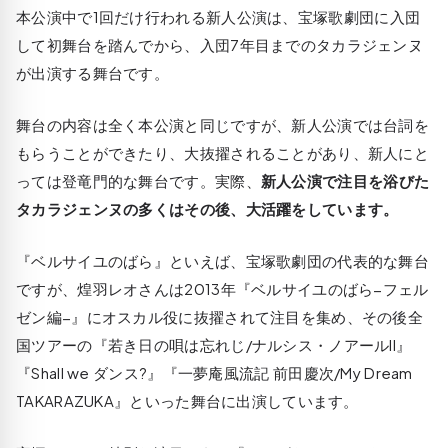
本公演中で1回だけ行われる
新人公演
は、宝塚歌劇団に入団
して初舞台を踏んでから、入団7年目までのタカラジェンヌ
が出演する舞台です。
舞台の内容は全く本公演と同じですが、新人公演では台詞を
もらうことができたり、大抜擢されることがあり、新人にと
っては登竜門的な舞台です。実際、
新人公演で注目を浴びた
タカラジェンヌの多くはその後、大活躍をしています。
『ベルサイユのばら』といえば、宝塚歌劇団の代表的な舞台
ですが、煌羽レオさんは2013年『ベルサイユのばら−フェル
ゼン編−』にオスカル役に抜擢されて注目を集め、その後全
国ツアーの『若き日の唄は忘れじ/ナルシス・ノアールII』
『Shall we ダンス?』『一夢庵風流記 前田慶次/My Dream
TAKARAZUKA』といった舞台に出演しています。