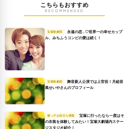
こちらもおすすめ
RECOMMENDED
永遠の恋…♡世界一の幸せカップ
宝塚歌劇団
ル、みちふうコンビの愛は続く！
舞音新人公演では上官役！月組音
宝塚歌劇団
風せいやさんのプロフィール
宝塚に行ったなら一度はそ
塚っ子お役立ち情報
の衣装を体験してみたい！宝塚大劇場内ステー
ジスタジオ紹介！