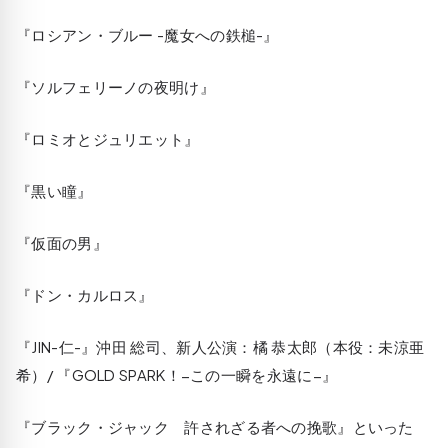
『ロシアン・ブルー -魔女への鉄槌-』
『ソルフェリーノの夜明け』
『ロミオとジュリエット』
『黒い瞳』
『仮面の男』
『ドン・カルロス』
『JIN-仁-』沖田 総司、新人公演：橘 恭太郎（本役：未涼亜
希）/ 『GOLD SPARK！−この一瞬を永遠に−』
『ブラック・ジャック 許されざる者への挽歌』といった