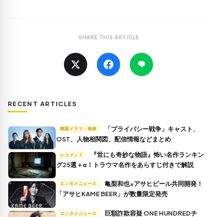
SHARE THIS ARTICLE
RECENT ARTICLES
「プライバシー戦争」キャスト、
韓国ドラマ・映画
OST、人物相関図、配信情報などまとめ
『世にも奇妙な物語』怖い名作ランキン
レコメンド
グ25選＋α！トラウマ名作をあらすじ付きで解説
亀梨和也×アサヒビール共同開発！
エンタメニュース
「アサヒKAME BEER」が数量限定発売
巨額詐欺容疑 ONE HUNDREDチ
エンタメニュース