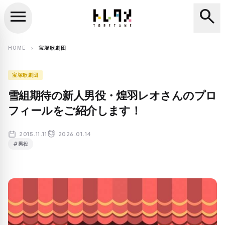
menu
search
close
search
HOME
宝塚歌劇団
chevron_right
宝塚歌劇団
雪組期待の新人男役・煌羽レオさんのプロ
フィールをご紹介します！
2015.11.11
2026.01.14
#男役