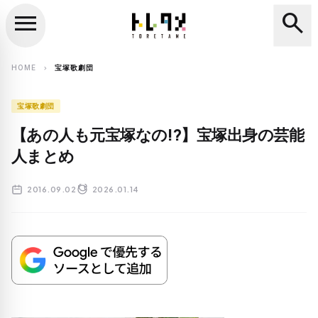
menu
search
close
search
HOME
宝塚歌劇団
chevron_right
宝塚歌劇団
【あの人も元宝塚なの!?】宝塚出身の芸能
人まとめ
2016.09.02
2026.01.14