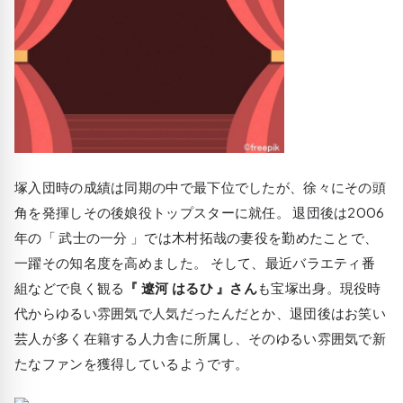
塚入団時の成績は同期の中で最下位でしたが、徐々にその頭
角を発揮しその後娘役トップスターに就任。 退団後は2006
年の「 武士の一分 」では木村拓哉の妻役を勤めたことで、
一躍その知名度を高めました。 そして、最近バラエティ番
組などで良く観る
『 遼河 はるひ 』さん
も宝塚出身。現役時
代からゆるい雰囲気で人気だったんだとか、退団後はお笑い
芸人が多く在籍する人力舎に所属し、そのゆるい雰囲気で新
たなファンを獲得しているようです。