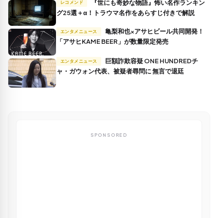
『世にも奇妙な物語』怖い名作ランキン
レコメンド
グ25選＋α！トラウマ名作をあらすじ付きで解説
亀梨和也×アサヒビール共同開発！
エンタメニュース
「アサヒKAME BEER」が数量限定発売
巨額詐欺容疑 ONE HUNDREDチ
エンタメニュース
ャ・ガウォン代表、被疑者尋問に 無言で退廷
SPONSORED