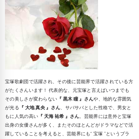
宝塚歌劇団で活躍され、その後に芸能界で活躍されている方
がたくさんいます！ 代表的な、元宝塚と言えばいつまでも
その美しさが変わらない
『 黒木 瞳 』さん
や、地的な雰囲気
が光る
『 大地 真央 』さん
、サバサバとした性格で、男女と
もに人気の高い
『 天海 祐希 』さん
。芸能界には意外と宝塚
出身の女優さんが多く、またそのほとんどがドラマなどで活
躍していることを考えると、芸能界にも“ 宝塚 ”というブラ