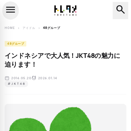
menu
search
close
search
HOME
アイドル
48グループ
chevron_right
chevron_right
48グループ
インドネシアで大人気！JKT48の魅力に
迫ります！
2016.05.20
2026.01.14
#ＪＫＴ４８