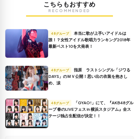
こちらもおすすめ
RECOMMENDED
本当に歌が上手いアイドルは
48グループ
誰！？女性アイドル歌唱力ランキング2018年
最新ベスト10を大発表！
指原 ラストシングル「ジワる
48グループ
DAYS」のＭＶ公開！思い出の衣装を抱きし
め、涙
「GYAO!」にて、『AKB48グル
48グループ
ープ 春のLIVEフェス in 横浜スタジアム』全ス
テージ独占生配信が決定！！