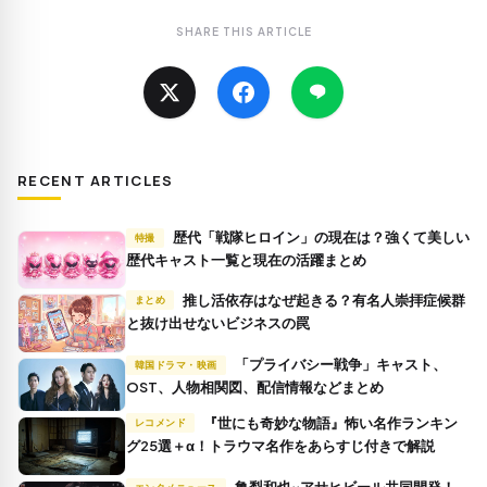
SHARE THIS ARTICLE
RECENT ARTICLES
歴代「戦隊ヒロイン」の現在は？強くて美しい
特撮
歴代キャスト一覧と現在の活躍まとめ
推し活依存はなぜ起きる？有名人崇拝症候群
まとめ
と抜け出せないビジネスの罠
「プライバシー戦争」キャスト、
韓国ドラマ・映画
OST、人物相関図、配信情報などまとめ
『世にも奇妙な物語』怖い名作ランキン
レコメンド
グ25選＋α！トラウマ名作をあらすじ付きで解説