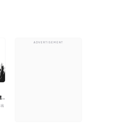
ADVERTISEMENT
選
り出