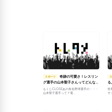
奇跡の可愛さ！レスリン
スポーツ
グ選手の山本聖子さんってどんな
る
人？
ッ
もくじCLOSEあの有名野球選手の・・・
世
山本聖子選手って？電...
サ