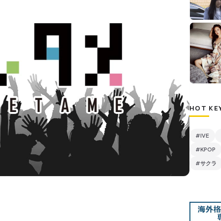
HOT KE
#IVE
#KPOP
#サクラ