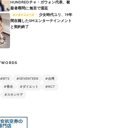
HUNDREDチャ・ガウォン代表、被
疑者尋問に 無言で退廷
少女時代ユリ、19年
エンタメニュース
間在籍したSMエンターテインメント
と契約終了
YWORDS
#BTS
#SEVENTEEN
#台湾
#香水
#ダイエット
#NCT
#スキンケア