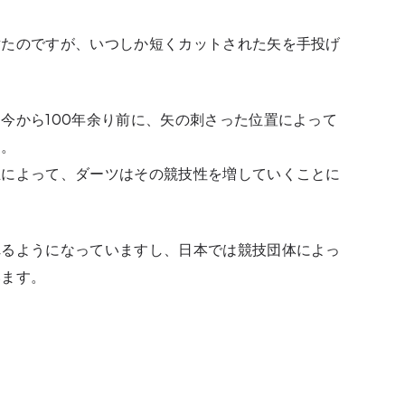
射たのですが、いつしか短くカットされた矢を手投げ
。
今から100年余り前に、矢の刺さった位置によって
た。
立によって、ダーツはその競技性を増していくことに
れるようになっていますし、日本では競技団体によっ
います。