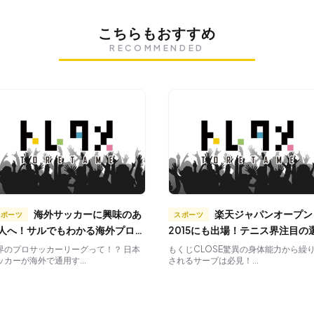
こちらもおすすめ
RECOMMENDED
海外サッカーに興味のあ
楽天ジャパンオープン
スポーツ
スポーツ
人へ！サルでもわかる海外プロサ
2015にも出場！テニス界注目の
カーリーグ
手を紹介
界のプロサッカーリーグって！？ 日本
もくじCLOSE驚異の身体能力から繰
ッカーが海外で通用す...
されるサーブは必見！...