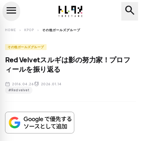
menu
search
close
search
HOME
KPOP
その他ガールズグループ
chevron_right
chevron_right
その他ガールズグループ
Red Velvetスルギは影の努力家！プロフ
ィールを振り返る
2016.04.26
2026.01.14
#Red velvet