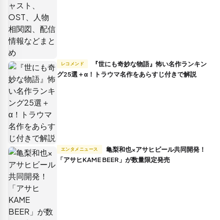
『世にも奇妙な物語』怖い名作ランキン
レコメンド
グ25選＋α！トラウマ名作をあらすじ付きで解説
亀梨和也×アサヒビール共同開発！
エンタメニュース
「アサヒKAME BEER」が数量限定発売