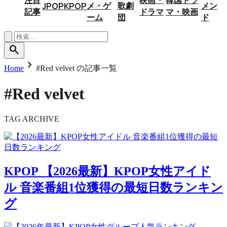
メ・ゲ
歌劇
メン
JPOP
KPOP
記事
ドラマ
マ・映画
ーム
団
ド
search
chevron_right
Home
#Red velvet の記事一覧
#Red velvet
TAG ARCHIVE
KPOP
【2026最新】KPOP女性アイド
ル 音楽番組1位獲得の最短日数ランキン
グ