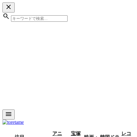
close
search
menu
アニ
宝塚
レコ
注目
映画・
韓国ドラ