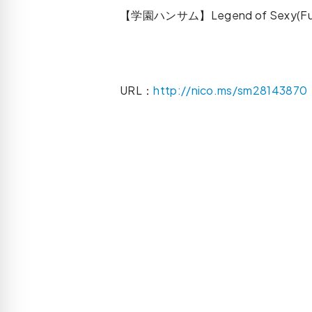
【学園ハンサム】Legend of Sexy(
URL：
http://nico.ms/sm28143870