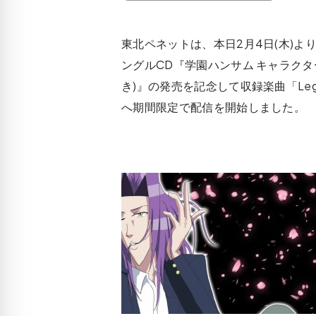
東北ペネットは、本日2月4日(木)
ングルCD『学園ハンサム キャラクターソング 
き)』の発売を記念して収録楽曲「Lege
へ期間限定で配信を開始しました。