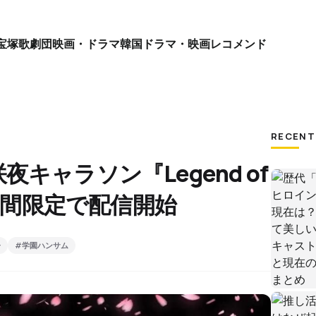
宝塚歌劇団
映画・ドラマ
韓国ドラマ・映画
レコメンド
RECENT
キャラソン『Legend of
.)』期間限定で配信開始
子
#学園ハンサム