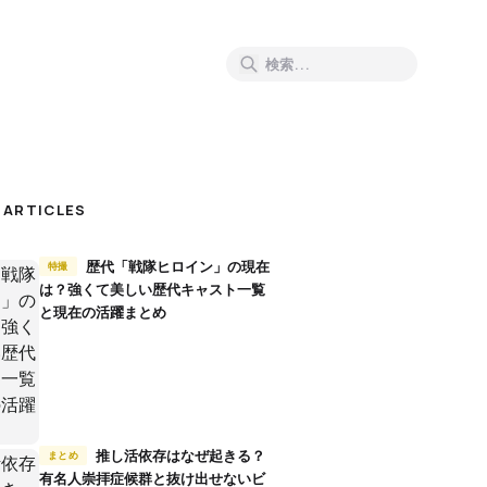
 ARTICLES
歴代「戦隊ヒロイン」の現在
特撮
は？強くて美しい歴代キャスト一覧
と現在の活躍まとめ
推し活依存はなぜ起きる？
まとめ
有名人崇拝症候群と抜け出せないビ