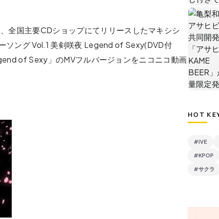
より、全国主要CDショップにてリリースしたマキシシ
Vol.1 美剣咲夜 Legend of Sexy(DVD付
nd of Sexy」のMVフルバージョンをニコニコ動画
HOT KE
#IVE
#KPOP
#サクラ