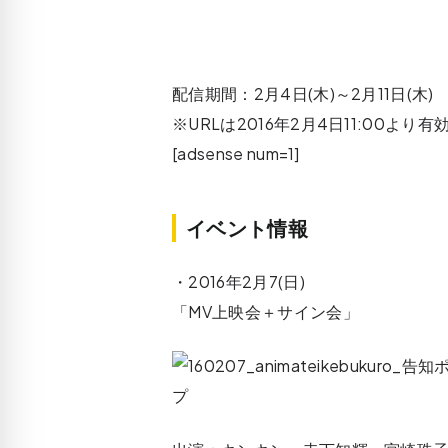
配信期間：2月4日(木)～2月11日(木)
※URLは2016年2月4日11:00より
[adsense num=1]
イベント情報
・2016年2月7(日)
「MV上映会＋サイン会」