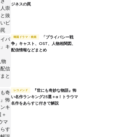
ジネスの罠
「プライバシー戦
韓国ドラマ・映画
争」キャスト、OST、人物相関図、
配信情報などまとめ
『世にも奇妙な物語』怖
レコメンド
い名作ランキング25選＋α！トラウマ
名作をあらすじ付きで解説