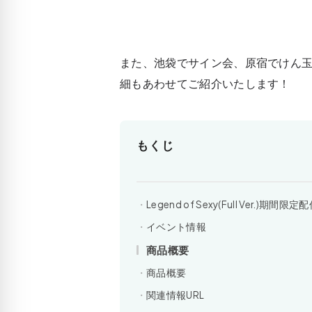
また、池袋でサイン会、原宿でけん
細もあわせてご紹介いたします！
もくじ
Legend of Sexy(Full Ver.)期間限定
イベント情報
商品概要
商品概要
関連情報URL