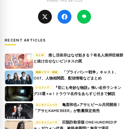
SHARE THIS ARTICLE
RECENT ARTICLES
推し活依存はなぜ起きる？有名人崇拝症候群
まとめ
と抜け出せないビジネスの罠
「プライバシー戦争」キャスト、
韓国ドラマ・映画
OST、人物相関図、配信情報などまとめ
『世にも奇妙な物語』怖い名作ランキン
レコメンド
グ25選＋α！トラウマ名作をあらすじ付きで解説
亀梨和也×アサヒビール共同開発！
エンタメニュース
「アサヒKAME BEER」が数量限定発売
巨額詐欺容疑 ONE HUNDREDチ
エンタメニュース
ャ・ガウォン代表、被疑者尋問に 無言で退廷