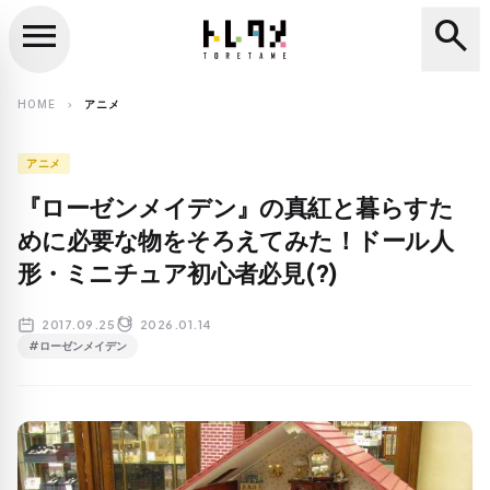
menu
search
close
search
HOME
アニメ
chevron_right
アニメ
『ローゼンメイデン』の真紅と暮らすた
めに必要な物をそろえてみた！ドール人
形・ミニチュア初心者必見(?)
2017.09.25
2026.01.14
#ローゼンメイデン