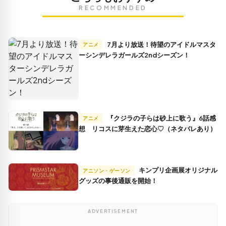
RECOMMENDED
7月より放送！待望のアイドルマスタ
アニメ
ーシンデレラガールズ2ndシーズン！
『クジラの子らは砂上に歌う』6話感
アニメ
想 リコスに芽生えた恋心♡（ネタバレあり）
キンプリ企画展オリジナル
アニソン・ゲーソン
グッズの事後通販を開始！
ADVERTISEMENT