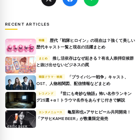
RECENT ARTICLES
歴代「戦隊ヒロイン」の現在は？強くて美しい
特撮
歴代キャスト一覧と現在の活躍まとめ
推し活依存はなぜ起きる？有名人崇拝症候群
まとめ
と抜け出せないビジネスの罠
「プライバシー戦争」キャスト、
韓国ドラマ・映画
OST、人物相関図、配信情報などまとめ
『世にも奇妙な物語』怖い名作ランキン
レコメンド
グ25選＋α！トラウマ名作をあらすじ付きで解説
亀梨和也×アサヒビール共同開発！
エンタメニュース
「アサヒKAME BEER」が数量限定発売