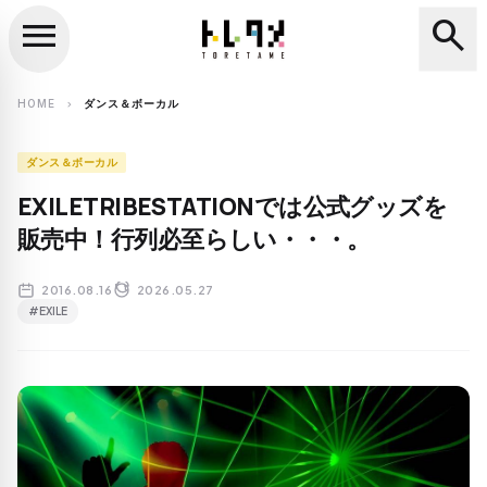
menu
search
close
search
HOME
ダンス＆ボーカル
chevron_right
ダンス＆ボーカル
EXILETRIBESTATIONでは公式グッズを
販売中！行列必至らしい・・・。
2016.08.16
2026.05.27
#EXILE