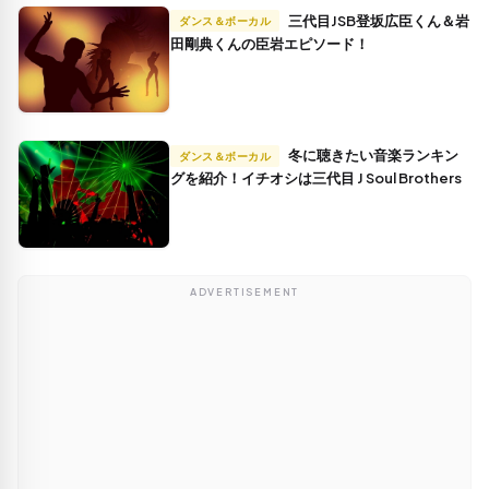
三代目JSB登坂広臣くん＆岩
ダンス＆ボーカル
田剛典くんの臣岩エピソード！
冬に聴きたい音楽ランキン
ダンス＆ボーカル
グを紹介！イチオシは三代目 J Soul Brothers
ADVERTISEMENT