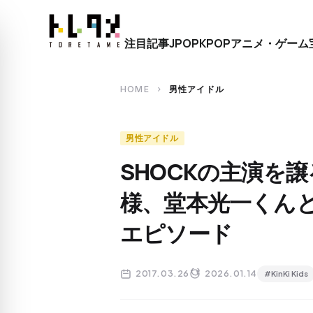
close
注目記事
JPOP
KPOP
アニメ・ゲーム
search
HOME
男性アイドル
chevron_right
男性アイドル
SHOCKの主演を
様、堂本光一くん
エピソード
2017.03.26
2026.01.14
#KinKi Kids