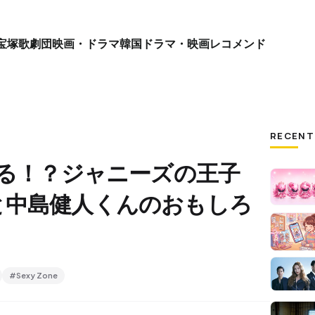
宝塚歌劇団
映画・ドラマ
韓国ドラマ・映画
レコメンド
RECENT
譲る！？ジャニーズの王子
と中島健人くんのおもしろ
#Sexy Zone