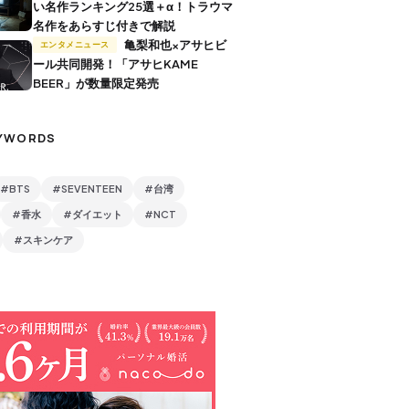
い名作ランキング25選＋α！トラウマ
名作をあらすじ付きで解説
亀梨和也×アサヒビ
エンタメニュース
ール共同開発！「アサヒKAME
BEER」が数量限定発売
YWORDS
#BTS
#SEVENTEEN
#台湾
#香水
#ダイエット
#NCT
#スキンケア