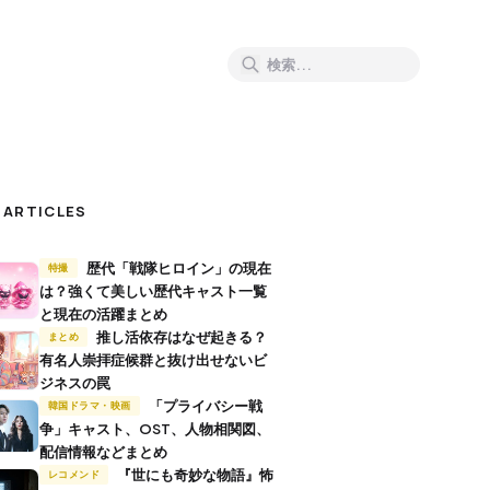
 ARTICLES
歴代「戦隊ヒロイン」の現在
特撮
は？強くて美しい歴代キャスト一覧
と現在の活躍まとめ
推し活依存はなぜ起きる？
まとめ
有名人崇拝症候群と抜け出せないビ
ジネスの罠
「プライバシー戦
韓国ドラマ・映画
争」キャスト、OST、人物相関図、
配信情報などまとめ
『世にも奇妙な物語』怖
レコメンド