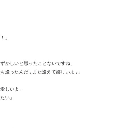
ぜ！」
」
恥ずかしいと思ったことないですね」
逢ったんだ ｡ また逢えて嬉しいよ ｡」
え愛しいよ」
レたい」