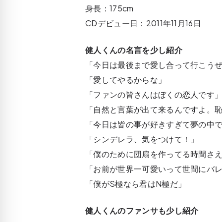
身長：175cm
CDデビュー日：2011年11月16日
健人くんの名言を少し紹介
「今日は最後まで愛し合って行こう
「愛してやるからな」
「ファンの皆さんはぼくの恋人です
「自然と言葉が出て来るんですよ。
「今日は皆の事が好きすぎて夢の中でも
「シンデレラ、気をつけて！」
「僕のために団扇を作ってる時間さ
「お前が世界一可愛いって世間にバ
「僕がS極なら君はN極だ」
健人くんのファンサも少し紹介