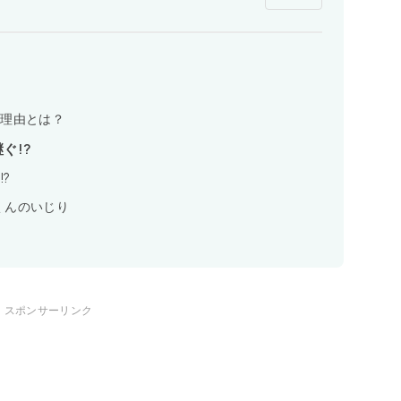
た理由とは？
ぐ!?
?
くんのいじり
スポンサーリンク