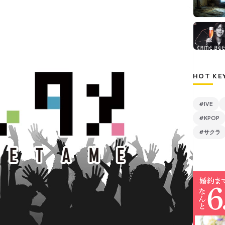
HOT KE
#IVE
#KPOP
#サクラ