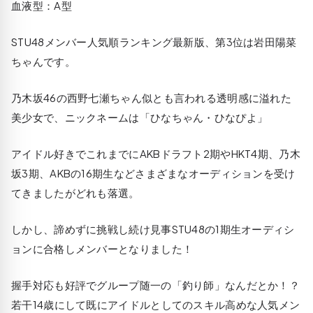
血液型：A型
STU48メンバー人気順ランキング最新版、第3位は岩田陽菜
ちゃんです。
乃木坂46の西野七瀬ちゃん似とも言われる透明感に溢れた
美少女で、ニックネームは「ひなちゃん・ひなぴよ」
アイドル好きでこれまでにAKBドラフト2期やHKT4期、乃木
坂3期、AKBの16期生などさまざまなオーディションを受け
てきましたがどれも落選。
しかし、諦めずに挑戦し続け見事STU48の1期生オーディシ
ョンに合格しメンバーとなりました！
握手対応も好評でグループ随一の「釣り師」なんだとか！？
若干14歳にして既にアイドルとしてのスキル高めな人気メン