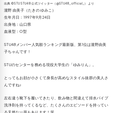
出典:©STU STU48 公式ツイッター（@STU48_official_） より
瀧野 由美子（たきの ゆみこ）
生年月日：1997年9月24日
出身地：山口県
血液型：O型
STU48メンバー人気順ランキング最新版、第1位は瀧野由美
子ちゃんです！
STUのセンターを務める現役大学生の「ゆみりん」。
とってもお顔が小さくて身長が高めなスタイル抜群の美人さ
んですね♪
左右違う靴下を履いてきたり、飲み物と間違えて排水パイプ
洗浄剤を持ってくるなど、たくさんのエピソードを持ってい
る天然な一面もあります！笑