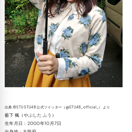
出典:©STU STU48 公式ツイッター（@STU48_official_） より
薮下 楓（やぶした ふう）
生年月日：2000年10月7日
出身地：大阪府