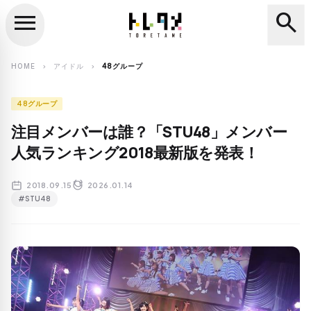
menu
search
close
search
HOME
アイドル
48グループ
chevron_right
chevron_right
48グループ
注目メンバーは誰？「STU48」メンバー
人気ランキング2018最新版を発表！
2018.09.15
2026.01.14
#STU48