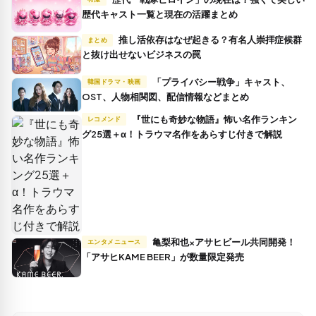
歴代キャスト一覧と現在の活躍まとめ
推し活依存はなぜ起きる？有名人崇拝症候群
まとめ
と抜け出せないビジネスの罠
「プライバシー戦争」キャスト、
韓国ドラマ・映画
OST、人物相関図、配信情報などまとめ
『世にも奇妙な物語』怖い名作ランキン
レコメンド
グ25選＋α！トラウマ名作をあらすじ付きで解説
亀梨和也×アサヒビール共同開発！
エンタメニュース
「アサヒKAME BEER」が数量限定発売