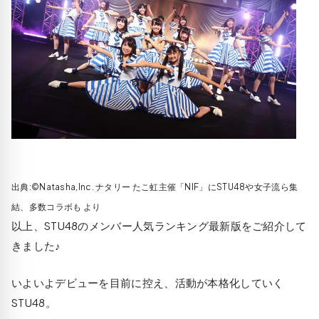
出典:©Natasha,Inc. ナタリー たこ虹主催「NIF」にSTU48や女子流ら集
結、多数コラボも より
以上、STU48のメンバー人気ランキング最新版をご紹介して
きました♪
いよいよデビューを目前に控え、活動が本格化していく
STU48。