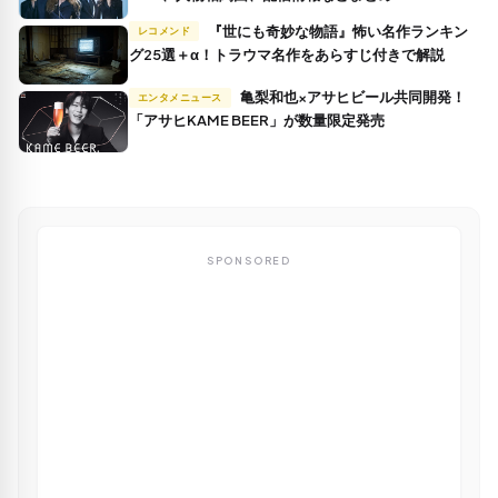
『世にも奇妙な物語』怖い名作ランキン
レコメンド
グ25選＋α！トラウマ名作をあらすじ付きで解説
亀梨和也×アサヒビール共同開発！
エンタメニュース
「アサヒKAME BEER」が数量限定発売
SPONSORED