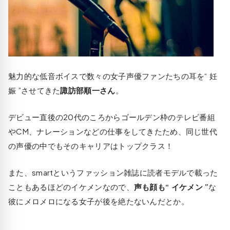
魅力的な低音ボイスで数々の女子声優ファンたちの耳を“ 妊
娠 ”させてきた
諏訪部順一さん
。
デビュー直後の20代のころからゴールデン枠のテレビ番組
やCM、ナレーションなどの仕事をしてきたため、同じ世代
の声優の中でもそのキャリアはトップクラス！
また、smartというファッション雑誌に読者モデルで載った
こともあるほどのイケメンなので、
声も顔も“ イケメン ”
な
彼にメロメロになる女子が後を絶たないんだとか。