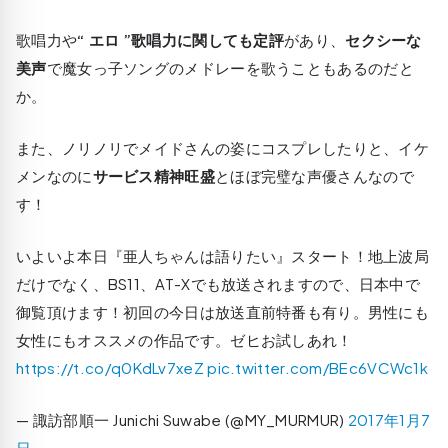
歌唱力や
“ エロ ”歌唱力に関しても定評
があり、
セクシーな
美声
で魔女っ子ソングのメドレーを歌うこともあるのだと
か。
また、ノリノリでメイドさんの姿にコスプレしたりと、イケ
メンなのに
サービス精神旺盛
とほぼ完璧な声優さんなので
す！
いよいよ本日『亜人ちゃんは語りたい』スタート！地上波局
だけでなく、BS11、AT-Xでも放送されますので、日本中で
御覧頂けます！初回の今日は放送直前特番も有り。男性にも
女性にもオススメの作品です。ゼヒお試しあれ！
https://t.co/q0KdLv7xeZ
pic.twitter.com/BEc6VCWc1k
— 諏訪部順一 Junichi Suwabe (@MY_MURMUR)
2017年1月7
日