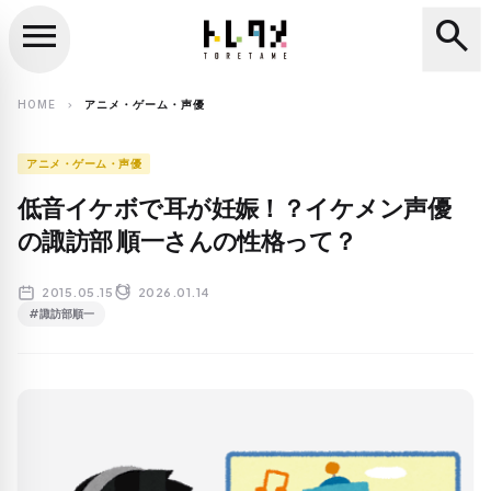
menu
search
close
search
HOME
アニメ・ゲーム・声優
chevron_right
アニメ・ゲーム・声優
低音イケボで耳が妊娠！？イケメン声優
の諏訪部 順一さんの性格って？
2015.05.15
2026.01.14
#諏訪部順一