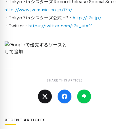
・Tokyo 7th シスターズ Record Release Special Site：
http://www.jvcmusic.co.jp/t7s/
・Tokyo 7th シスターズ公式 HP：
http://t7s.jp/
・Twitter：
https://twitter.com/t7s_staff
SHARE THIS ARTICLE
RECENT ARTICLES