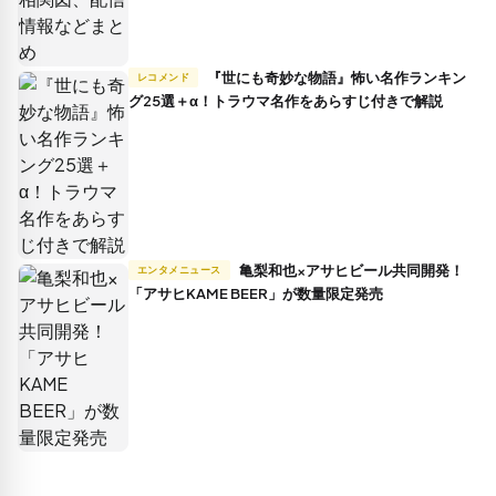
『世にも奇妙な物語』怖い名作ランキン
レコメンド
グ25選＋α！トラウマ名作をあらすじ付きで解説
亀梨和也×アサヒビール共同開発！
エンタメニュース
「アサヒKAME BEER」が数量限定発売