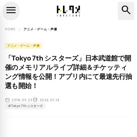
menu
search
close
search
HOME
アニメ・ゲーム・声優
chevron_right
アニメ・ゲーム・声優
「Tokyo 7th シスターズ」日本武道館で開
催のメモリアルライブ詳細＆チケッティ
ング情報を公開！アプリ内にて最速先行抽
選も開始！
2018.03.23
2026.01.14
#Tokyo 7th シスターズ