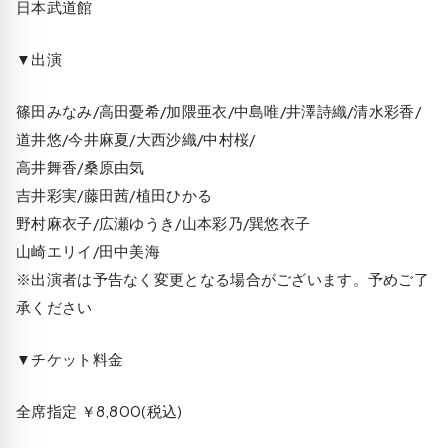
日本武道館
▼出演
篠田みなみ/高田憂希/加隈亜衣/中島唯/井澤詩織/清水彩香/
道井悠/今井麻夏/大西沙織/中村桜/
高井舞香/桑原由気
吉井彩実/藤田茜/植田ひかる
野村麻衣子/広瀬ゆうき/山本彩乃/巽悠衣子
山崎エリイ/田中美海
※出演者は予告なく変更となる場合がございます。予めご了
承ください
▼チケット料金
全席指定 ￥8,800(税込)