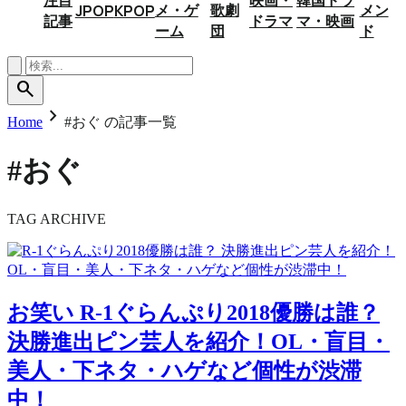
メ・ゲ
歌劇
メン
JPOP
KPOP
記事
ドラマ
マ・映画
ーム
団
ド
search
chevron_right
Home
#おぐ の記事一覧
#おぐ
TAG ARCHIVE
お笑い
R-1ぐらんぷり2018優勝は誰？
決勝進出ピン芸人を紹介！OL・盲目・
美人・下ネタ・ハゲなど個性が渋滞
中！