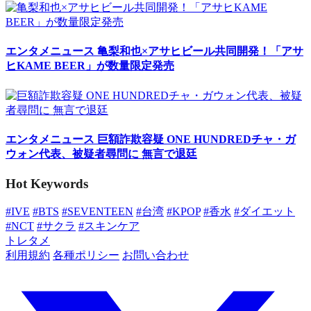
エンタメニュース
亀梨和也×アサヒビール共同開発！「アサ
ヒKAME BEER」が数量限定発売
エンタメニュース
巨額詐欺容疑 ONE HUNDREDチャ・ガ
ウォン代表、被疑者尋問に 無言で退廷
Hot Keywords
#IVE
#BTS
#SEVENTEEN
#台湾
#KPOP
#香水
#ダイエット
#NCT
#サクラ
#スキンケア
トレタメ
利用規約
各種ポリシー
お問い合わせ