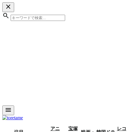
close
search
menu
アニ
宝塚
レコ
注目
映画・
韓国ドラ