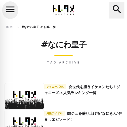
menu
search
close
search
HOME
#なにわ皇子 の記事一覧
chevron_right
#なにわ皇子
TAG ARCHIVE
次世代を担うイケメンたち！ジ
ジャニーズJR.
ャニーズJr.人気ランキング一覧
関ジュを盛り上げる"なにきん"仲
男性アイドル
良しエピソード！