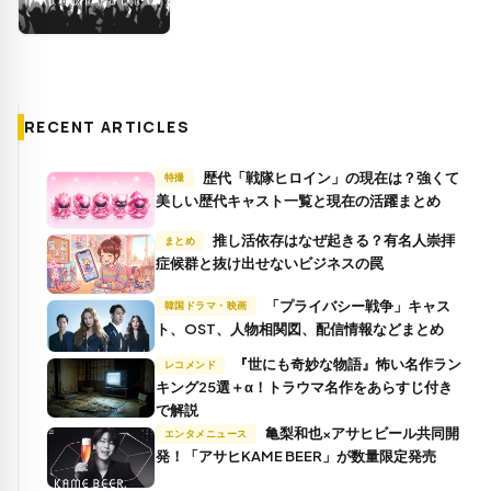
RECENT ARTICLES
歴代「戦隊ヒロイン」の現在は？強くて
特撮
美しい歴代キャスト一覧と現在の活躍まとめ
推し活依存はなぜ起きる？有名人崇拝
まとめ
症候群と抜け出せないビジネスの罠
「プライバシー戦争」キャス
韓国ドラマ・映画
ト、OST、人物相関図、配信情報などまとめ
『世にも奇妙な物語』怖い名作ラン
レコメンド
キング25選＋α！トラウマ名作をあらすじ付き
で解説
亀梨和也×アサヒビール共同開
エンタメニュース
発！「アサヒKAME BEER」が数量限定発売