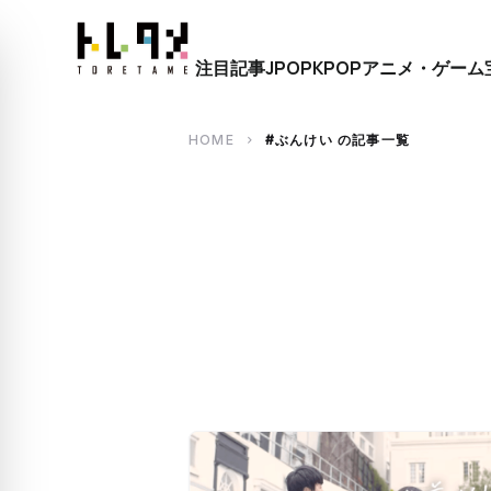
close
注目記事
JPOP
KPOP
アニメ・ゲーム
search
HOME
#ぶんけい の記事一覧
chevron_right