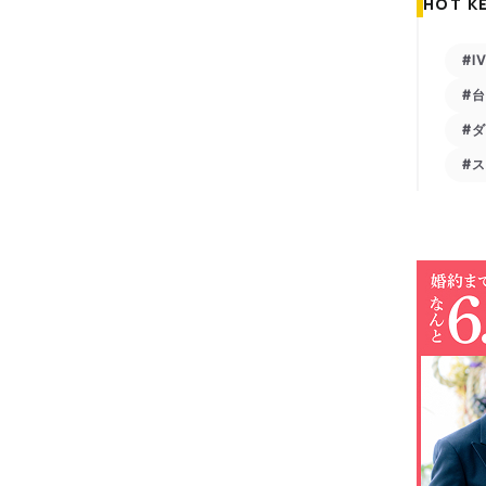
HOT K
#I
#
#
#