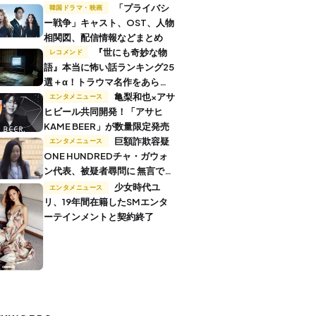
「プライバシ
韓国ドラマ・映画
ー戦争」キャスト、OST、人物
相関図、配信情報などまとめ
『世にも奇妙な物
レコメンド
語』本当に怖い話ランキング25
選＋α！トラウマ名作をあらす
じ付きで解説
亀梨和也×アサ
エンタメニュース
ヒビール共同開発！「アサヒ
KAME BEER」が数量限定発売
巨額詐欺容疑
エンタメニュース
ONE HUNDREDチャ・ガウォ
ン代表、被疑者尋問に 無言で退
廷
少女時代ユ
エンタメニュース
リ、19年間在籍したSMエンタ
ーテインメントと契約終了